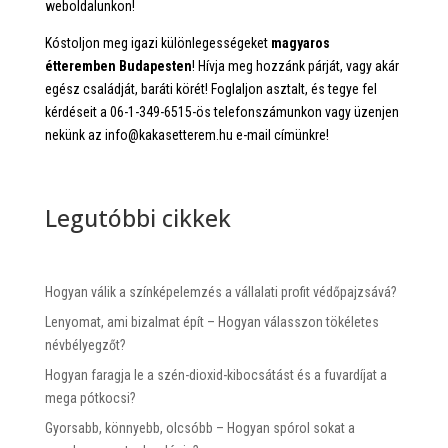
weboldalunkon!
Kóstoljon meg igazi különlegességeket
magyaros
étteremben Budapesten
! Hívja meg hozzánk párját, vagy akár
egész családját, baráti körét! Foglaljon asztalt, és tegye fel
kérdéseit a 06-1-349-6515-ös telefonszámunkon vagy üzenjen
nekünk az info@kakasetterem.hu e-mail címünkre!
Legutóbbi cikkek
Hogyan válik a színképelemzés a vállalati profit védőpajzsává?
Lenyomat, ami bizalmat épít – Hogyan válasszon tökéletes
névbélyegzőt?
Hogyan faragja le a szén-dioxid-kibocsátást és a fuvardíjat a
mega pótkocsi?
Gyorsabb, könnyebb, olcsóbb – Hogyan spórol sokat a