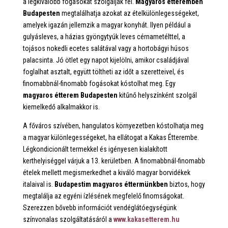
a legkiválóbb fogásokat szolgálják fel.
Magyaros étteremben
Budapesten
megtalálhatja azokat az ételkülönlegességeket,
amelyek igazán jellemzik a magyar konyhát. Ilyen például a
gulyásleves, a házias gyöngytyúk leves cérnametélttel, a
tojásos nokedli ecetes salátával vagy a hortobágyi húsos
palacsinta. Jó ötlet egy napot kijelölni, amikor családjával
foglalhat asztalt, együtt töltheti az időt a szeretteivel, és
finomabbnál-finomabb fogásokat kóstolhat meg. Egy
magyaros étterem Budapesten
kitűnő helyszínként szolgál
kiemelkedő alkalmakkor is.
A főváros szívében, hangulatos környezetben kóstolhatja meg
a magyar különlegességeket, ha ellátogat a Kakas Étterembe.
Légkondicionált termekkel és igényesen kialakított
kerthelyiséggel várjuk a 13. kerületben. A finomabbnál-finomabb
ételek mellett megismerkedhet a kiváló magyar borvidékek
italaival is.
Budapestim magyaros éttermünkben
biztos, hogy
megtalálja az egyéni ízlésének megfelelő finomságokat.
Szerezzen bővebb információt vendéglátóegységünk
színvonalas szolgáltatásáról a
www.kakasetterem.hu