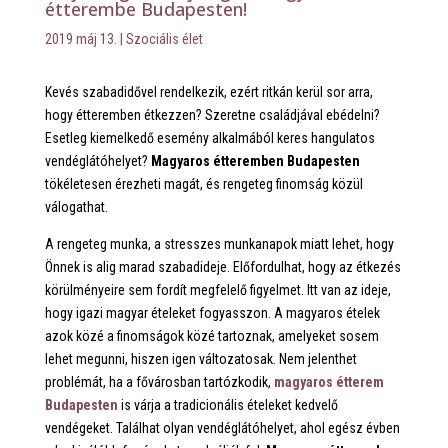
étterembe Budapesten!
2019 máj 13.
|
Szociális élet
Kevés szabadidővel rendelkezik, ezért ritkán kerül sor arra,
hogy étteremben étkezzen? Szeretne családjával ebédelni?
Esetleg kiemelkedő esemény alkalmából keres hangulatos
vendéglátóhelyet?
Magyaros étteremben Budapesten
tökéletesen érezheti magát, és rengeteg finomság közül
válogathat.
A rengeteg munka, a stresszes munkanapok miatt lehet, hogy
Önnek is alig marad szabadideje. Előfordulhat, hogy az étkezés
körülményeire sem fordít megfelelő figyelmet. Itt van az ideje,
hogy igazi magyar ételeket fogyasszon. A magyaros ételek
azok közé a finomságok közé tartoznak, amelyeket sosem
lehet megunni, hiszen igen változatosak. Nem jelenthet
problémát, ha a fővárosban tartózkodik,
magyaros étterem
Budapesten
is várja a tradicionális ételeket kedvelő
vendégeket. Találhat olyan vendéglátóhelyet, ahol egész évben