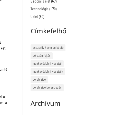
Szociális élet
(67)
Technológia
(170)
Üzlet
(80)
Címkefelhő
z
asszertív kommunikáció
eket,
bérszámfejtés
munkavédelmi kesztyű
zintű
munkavédelmi kesztyűk
porelszívó
porelszívó berendezés
el a
Archívum
en: a