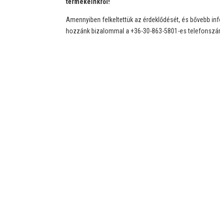
termékeinkről!
Amennyiben felkeltettük az érdeklődését, és bővebb in
hozzánk bizalommal a +36-30-863-5801-es telefonszám