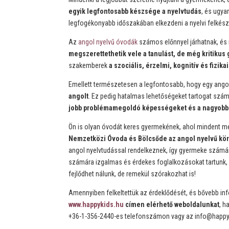
egyik legfontosabb készsége a nyelvtudás
, és ugya
legfogékonyabb időszakában elkezdeni a nyelvi felkész
Az
angol nyelvű óvodák
számos előnnyel járhatnak, és
megszerettethetik vele a tanulást, de még kritikus
szakemberek
a szociális, érzelmi, kognitív és fizik
Emellett természetesen a legfontosabb, hogy egy ang
angolt
. Ez pedig hatalmas lehetőségeket tartogat szám
jobb problémamegoldó képességeket és a nagyobb k
Ön is olyan óvodát keres gyermekének, ahol mindent 
Nemzetközi Óvoda és Bölcsőde az angol nyelvű kör
angol nyelvtudással rendelkeznek, így gyermeke számár
számára izgalmas és érdekes foglalkozásokat tartunk, em
fejlődhet nálunk, de remekül szórakozhat is!
Amennyiben felkeltettük az érdeklődését, és bővebb i
www.happykids.hu
címen elérhető weboldalunkat
, h
+36-1-356-2440-es telefonszámon vagy az info@happyk