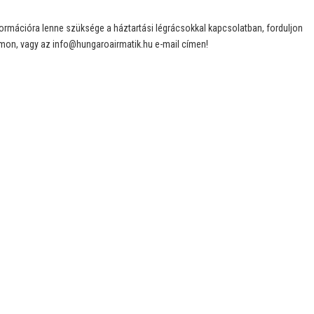
formációra lenne szüksége a háztartási légrácsokkal kapcsolatban, forduljon
on, vagy az info@hungaroairmatik.hu e-mail címen!