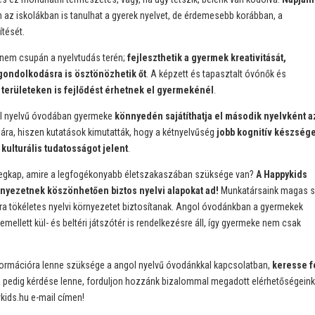
n az iskolákban is tanulhat a gyerek nyelvet, de érdemesebb korábban, a
ítését.
 nem csupán a nyelvtudás terén;
fejleszthetik a gyermek kreativitását,
 gondolkodásra is ösztönözhetik őt
. A képzett és tapasztalt óvónők és
ai területeken is fejlődést érhetnek el gyermekénél
.
ol nyelvű óvodában gyermeke
könnyedén sajátíthatja el második nyelvként a
ára, hiszen kutatások kimutatták, hogy a kétnyelvűség
jobb kognitív készség
ulturális tudatosságot jelent
.
megkap, amire a legfogékonyabb életszakaszában szüksége van?
A Happykids
nyezetnek köszönhetően biztos nyelvi alapokat ad!
Munkatársaink magas s
a tökéletes nyelvi környezetet biztosítanak. Angol óvodánkban a gyermekek
ellett kül- és beltéri játszótér is rendelkezésre áll, így gyermeke nem csak
nformációra lenne szüksége a angol nyelvű óvodánkkal kapcsolatban,
keresse f
a pedig kérdése lenne, forduljon hozzánk bizalommal megadott elérhetőségeink
ids.hu e-mail címen!