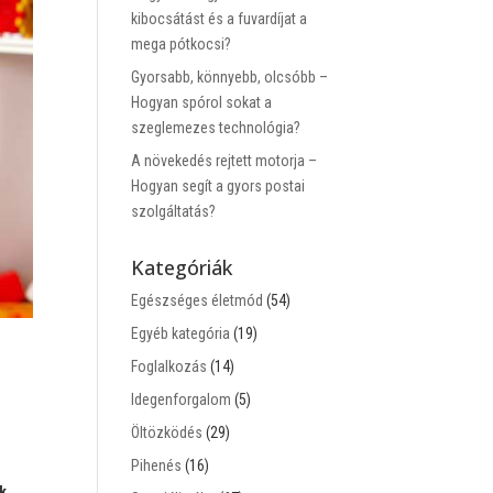
kibocsátást és a fuvardíjat a
mega pótkocsi?
Gyorsabb, könnyebb, olcsóbb –
Hogyan spórol sokat a
szeglemezes technológia?
A növekedés rejtett motorja –
Hogyan segít a gyors postai
szolgáltatás?
Kategóriák
Egészséges életmód
(54)
Egyéb kategória
(19)
Foglalkozás
(14)
Idegenforgalom
(5)
Öltözködés
(29)
!
Pihenés
(16)
k