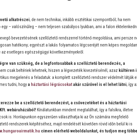
vető alkatrészei
, de nem technikai, inkább esztétikai szempontból; ha nem
tó egy – valószínűleg – nem teljesen szabályos lyukban, ami a falon éktelenkedn
levegő bevezetésének szellőztető rendszerrel történő megoldása, ami persze 
ágosan hatékony; egyrészt a lakás folyamatos légcseréjét nem képes megoldan
ve az esetleges egészségügyi következményekről.
gre van szükség, de a legfontosabbak a szellőztető berendezés, a
nem csak beltériek lehetnek, hiszen a légvezeték kivezetésénél, azaz
kültéren 
tikus megjelenés a feladatuk: a komplett szellőztető rendszer védelmét látják e
emes tudni, hogy
a
háztartási légrácsokat
akár szűrővel is el lehet látni
, így 
erezze be a szellőztető berendezést, a csővezetéket és a háztartási
 Kft. webáruházából!
Kínálatunkban mindent megtalálhat, így a falsíkra, illetve
rácsok is. Honlapunkon egyszerűen választhatja ki az Ön számára megfelelő
tető rendszerek kiépítéséhez, majd rendelését követően rövid időn belül ki is
w.hungaroairmatik.hu
címen elérhető weboldalunkat, és tudjon meg többe