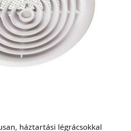
san, háztartási légrácsokkal