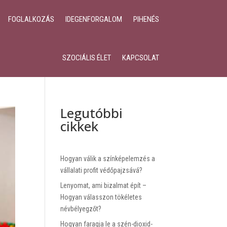
FOGLALKOZÁS
IDEGENFORGALOM
PIHENÉS
SZOCIÁLIS ÉLET
KAPCSOLAT
Legutóbbi
cikkek
Hogyan válik a színképelemzés a
vállalati profit védőpajzsává?
Lenyomat, ami bizalmat épít –
Hogyan válasszon tökéletes
névbélyegzőt?
Hogyan faragja le a szén-dioxid-