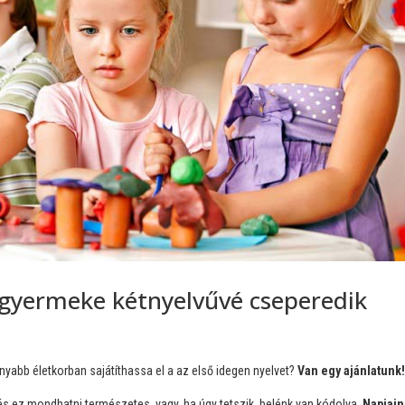
 gyermeke kétnyelvűvé cseperedik
yabb életkorban sajátíthassa el a az első idegen nyelvet?
Van egy ajánlatunk
és ez mondhatni természetes, vagy, ha úgy tetszik, belénk van kódolva.
Napjain