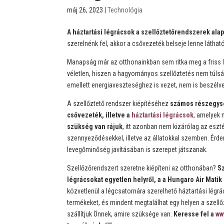
máj 26, 2023
|
Technológia
A háztartási légrácsok a szellőztetőrendszerek alap
szerelnénk fel, akkor a csővezeték belseje lenne látha
Manapság már az otthonainkban sem ritka meg a friss 
véletlen, hiszen a hagyományos szellőztetés nem túls
emellett energiaveszteséghez is vezet, nem is beszél
A szellőztető rendszer kiépítéséhez
számos részegysé
csővezeték, illetve a
háztartási légrácsok
, amelyek 
szükség van rájuk
, itt azonban nem kizárólag az eszté
szennyeződésekkel, illetve az állatokkal szemben. Érd
levegőminőség javításában is szerepet játszanak.
Szellőzőrendszert szeretne kiépíteni az otthonában?
Sz
légrácsokat egyetlen helyről, a a Hungaro Air Matik
közvetlenül a légcsatornára szerelhető háztartási lég
termékeket, és mindent megtalálhat egy helyen a szellőz
szállítjuk Önnek, amire szüksége van.
Keresse fel a
ww