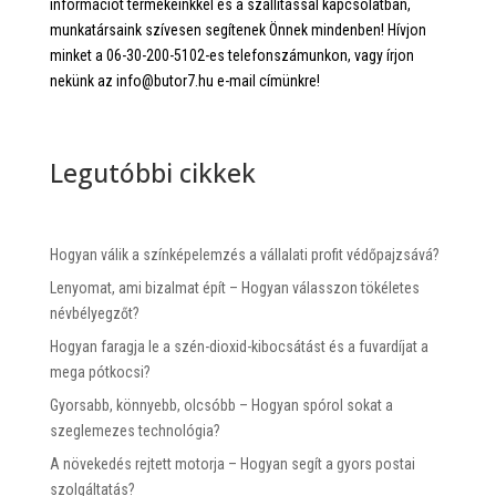
információt termékeinkkel és a szállítással kapcsolatban,
munkatársaink szívesen segítenek Önnek mindenben! Hívjon
minket a 06-30-200-5102-es telefonszámunkon, vagy írjon
nekünk az info@butor7.hu e-mail címünkre!
Legutóbbi cikkek
Hogyan válik a színképelemzés a vállalati profit védőpajzsává?
Lenyomat, ami bizalmat épít – Hogyan válasszon tökéletes
névbélyegzőt?
Hogyan faragja le a szén-dioxid-kibocsátást és a fuvardíjat a
mega pótkocsi?
Gyorsabb, könnyebb, olcsóbb – Hogyan spórol sokat a
szeglemezes technológia?
A növekedés rejtett motorja – Hogyan segít a gyors postai
szolgáltatás?