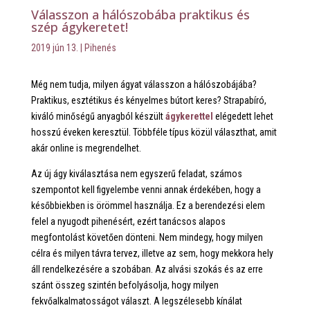
Válasszon a hálószobába praktikus és
szép ágykeretet!
2019 jún 13.
|
Pihenés
Még nem tudja, milyen ágyat válasszon a hálószobájába?
Praktikus, esztétikus és kényelmes bútort keres? Strapabíró,
kiváló minőségű anyagból készült
ágykerettel
elégedett lehet
hosszú éveken keresztül. Többféle típus közül választhat, amit
akár online is megrendelhet.
Az új ágy kiválasztása nem egyszerű feladat, számos
szempontot kell figyelembe venni annak érdekében, hogy a
későbbiekben is örömmel használja. Ez a berendezési elem
felel a nyugodt pihenésért, ezért tanácsos alapos
megfontolást követően dönteni. Nem mindegy, hogy milyen
célra és milyen távra tervez, illetve az sem, hogy mekkora hely
áll rendelkezésére a szobában. Az alvási szokás és az erre
szánt összeg szintén befolyásolja, hogy milyen
fekvőalkalmatosságot választ. A legszélesebb kínálat