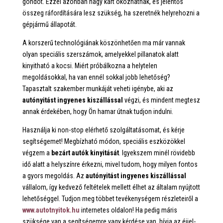
gondot. Ezzel azonban nagy kárt okozhatnak, és jelentős
összeg ráfordítására lesz szükség, ha szeretnék helyrehozni a
gépjármű állapotát.
A korszerű technológiának köszönhetően ma már vannak
olyan speciális szerszámok, amelyekkel pillanatok alatt
kinyitható a kocsi. Miért próbálkozna a helytelen
megoldásokkal, ha van ennél sokkal jobb lehetőség?
Tapasztalt szakember munkáját veheti igénybe, aki az
autónyitást ingyenes kiszállással
végzi, és mindent megtesz
annak érdekében, hogy Ön hamar útnak tudjon indulni.
Használja ki non-stop elérhető szolgáltatásomat, és kérje
segítségemet! Megbízható módon, speciális eszközökkel
végzem a
bezárt autók kinyitását
. Igyekszem minél rövidebb
idő alatt a helyszínre érkezni, mivel tudom, hogy milyen fontos
a gyors megoldás. Az
autónyitást ingyenes kiszállással
vállalom, így kedvező feltételek mellett élhet az általam nyújtott
lehetőséggel. Tudjon meg többet tevékenységem részleteiről a
www.autotnyitok.hu
internetes oldalon! Ha pedig máris
szüksége van a segítségemre vagy kérdése van, hívja az éjjel-