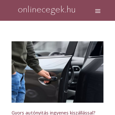
Gyors autónyitás ingyenes kiszállással?