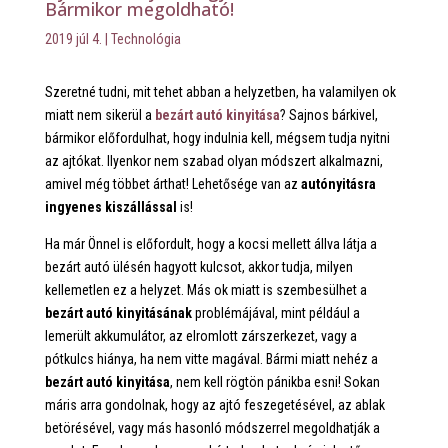
Bármikor megoldható!
2019 júl 4.
|
Technológia
Szeretné tudni, mit tehet abban a helyzetben, ha valamilyen ok
miatt nem sikerül a
bezárt autó kinyitása
? Sajnos bárkivel,
bármikor előfordulhat, hogy indulnia kell, mégsem tudja nyitni
az ajtókat. Ilyenkor nem szabad olyan módszert alkalmazni,
amivel még többet árthat! Lehetősége van az
autónyitásra
ingyenes kiszállással
is!
Ha már Önnel is előfordult, hogy a kocsi mellett állva látja a
bezárt autó ülésén hagyott kulcsot, akkor tudja, milyen
kellemetlen ez a helyzet. Más ok miatt is szembesülhet a
bezárt autó kinyitásának
problémájával, mint például a
lemerült akkumulátor, az elromlott zárszerkezet, vagy a
pótkulcs hiánya, ha nem vitte magával. Bármi miatt nehéz a
bezárt autó kinyitása
, nem kell rögtön pánikba esni! Sokan
máris arra gondolnak, hogy az ajtó feszegetésével, az ablak
betörésével, vagy más hasonló módszerrel megoldhatják a