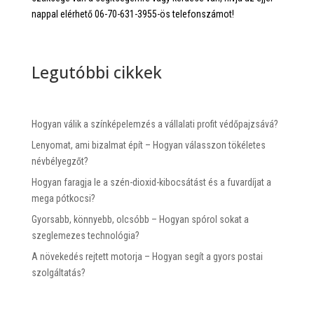
nappal elérhető 06-70-631-3955-ös telefonszámot!
Legutóbbi cikkek
Hogyan válik a színképelemzés a vállalati profit védőpajzsává?
Lenyomat, ami bizalmat épít – Hogyan válasszon tökéletes
névbélyegzőt?
Hogyan faragja le a szén-dioxid-kibocsátást és a fuvardíjat a
mega pótkocsi?
Gyorsabb, könnyebb, olcsóbb – Hogyan spórol sokat a
szeglemezes technológia?
A növekedés rejtett motorja – Hogyan segít a gyors postai
szolgáltatás?