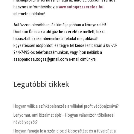
hasznos információhoz a
www.autogazszereles.hu
internetes oldalon!
Autózzon olcsóbban, és kímélje jobban a környezetét!
Döntsön Ön is az
autógáz beszerelése
mellett, bízza
tapasztalt szakembereinkre a feladat megoldását!
Egyeztessen időpontot, és tegye fel kérdéseit bátran a 06-70-
944-7495-ös telefonszámunkon, vagy írjon nekünk a
szappanosautogaz@gmail.com e-mail címünkre!
Legutóbbi cikkek
Hogyan válik a színképelemzés a vállalati profit védőpajzsává?
Lenyomat, ami bizalmat épít – Hogyan válasszon tökéletes
névbélyegzőt?
Hogyan faragja le a szén-dioxid-kibocsátást és a fuvardíjat a