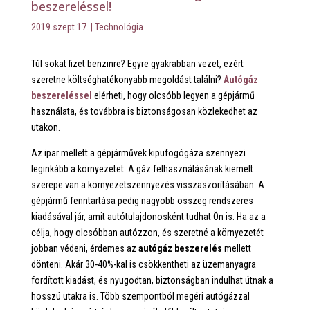
beszereléssel!
2019 szept 17.
|
Technológia
Túl sokat fizet benzinre? Egyre gyakrabban vezet, ezért
szeretne költséghatékonyabb megoldást találni?
Autógáz
beszereléssel
elérheti, hogy olcsóbb legyen a gépjármű
használata, és továbbra is biztonságosan közlekedhet az
utakon.
Az ipar mellett a gépjárművek kipufogógáza szennyezi
leginkább a környezetet. A gáz felhasználásának kiemelt
szerepe van a környezetszennyezés visszaszorításában. A
gépjármű fenntartása pedig nagyobb összeg rendszeres
kiadásával jár, amit autótulajdonosként tudhat Ön is. Ha az a
célja, hogy olcsóbban autózzon, és szeretné a környezetét
jobban védeni, érdemes az
autógáz beszerelés
mellett
dönteni. Akár 30-40%-kal is csökkentheti az üzemanyagra
fordított kiadást, és nyugodtan, biztonságban indulhat útnak a
hosszú utakra is. Több szempontból megéri autógázzal