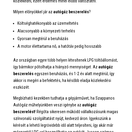
közlekedni, ezért érdemes minél előbb változtatni.
Milyen előnyökkel jár az
autógáz beszerelés
?
Költséghatékonyabb az üzemeltetés
Alacsonyabb a környezeti terhelés
Gyorsan megtérül a beruházás
A motor élettartama nő, a hatótáv pedig hosszabb
Az országban egyre több helyen létesítenek LPG töltőállomást,
így bármikor pótolhatja a hiányzó mennyiséget. Az
autógáz
beszerelés
egyszeri beruházás, és 1-2 év alatt megtérül, így
akkor is megéri a befektetés, ha később eladja közlekedési
eszközét.
Megbízható kezekben tudhatja a gépjárművet, ha Szappanos
Autógáz műhelyünkben veszi igénybe az
autógáz
beszerelést
! Régóta sikeresen működő vállalkozásunk magas
színvonalú szolgáltatást nyújt, kedvező áron. Igyekszünk a
kérését a lehető legrövidebb idő alatt teljesíteni, így akár már
másnaptól LPG-vel használhatja az autóját. Jusson számos