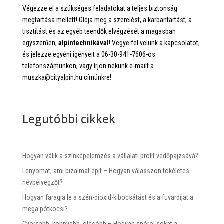
Végezze el a szükséges feladatokat a teljes biztonság
megtartása mellett! Oldja meg a szerelést, a karbantartást, a
tisztítást és az egyéb teendők elvégzését a magasban
egyszerűen,
alpintechnikával
! Vegye fel velünk a kapcsolatot,
és jelezze egyéni igényeit a 06-30-941-7606-os
telefonszámunkon, vagy írjon nekünk e-mailt a
muszka@cityalpin.hu címünkre!
Legutóbbi cikkek
Hogyan válik a színképelemzés a vállalati profit védőpajzsává?
Lenyomat, ami bizalmat épít – Hogyan válasszon tökéletes
névbélyegzőt?
Hogyan faragja le a szén-dioxid-kibocsátást és a fuvardíjat a
mega pótkocsi?
Gyorsabb, könnyebb, olcsóbb – Hogyan spórol sokat a