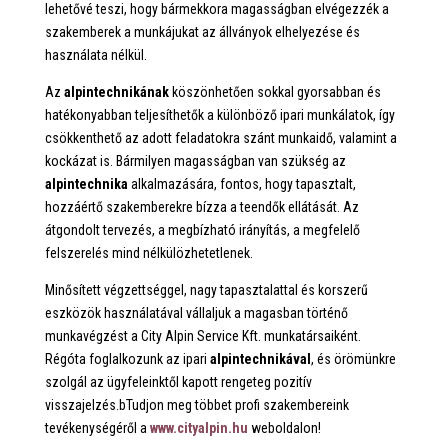
lehetővé teszi, hogy bármekkora magasságban elvégezzék a
szakemberek a munkájukat az állványok elhelyezése és
használata nélkül.
Az
alpintechnikának
köszönhetően sokkal gyorsabban és
hatékonyabban teljesíthetők a különböző ipari munkálatok, így
csökkenthető az adott feladatokra szánt munkaidő, valamint a
kockázat is. Bármilyen magasságban van szükség az
alpintechnika
alkalmazására, fontos, hogy tapasztalt,
hozzáértő szakemberekre bízza a teendők ellátását. Az
átgondolt tervezés, a megbízható irányítás, a megfelelő
felszerelés mind nélkülözhetetlenek.
Minősített végzettséggel, nagy tapasztalattal és korszerű
eszközök használatával vállaljuk a magasban történő
munkavégzést a City Alpin Service Kft. munkatársaiként.
Régóta foglalkozunk az ipari
alpintechnikával
, és örömünkre
szolgál az ügyfeleinktől kapott rengeteg pozitív
visszajelzés.bTudjon meg többet profi szakembereink
tevékenységéről a
www.cityalpin.hu
weboldalon!