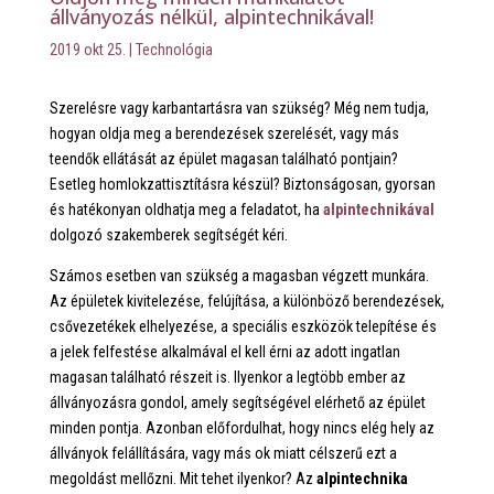
állványozás nélkül, alpintechnikával!
2019 okt 25.
|
Technológia
Szerelésre vagy karbantartásra van szükség? Még nem tudja,
hogyan oldja meg a berendezések szerelését, vagy más
teendők ellátását az épület magasan található pontjain?
Esetleg homlokzattisztításra készül? Biztonságosan, gyorsan
és hatékonyan oldhatja meg a feladatot, ha
alpintechnikával
dolgozó szakemberek segítségét kéri.
Számos esetben van szükség a magasban végzett munkára.
Az épületek kivitelezése, felújítása, a különböző berendezések,
csővezetékek elhelyezése, a speciális eszközök telepítése és
a jelek felfestése alkalmával el kell érni az adott ingatlan
magasan található részeit is. Ilyenkor a legtöbb ember az
állványozásra gondol, amely segítségével elérhető az épület
minden pontja. Azonban előfordulhat, hogy nincs elég hely az
állványok felállítására, vagy más ok miatt célszerű ezt a
megoldást mellőzni. Mit tehet ilyenkor? Az
alpintechnika