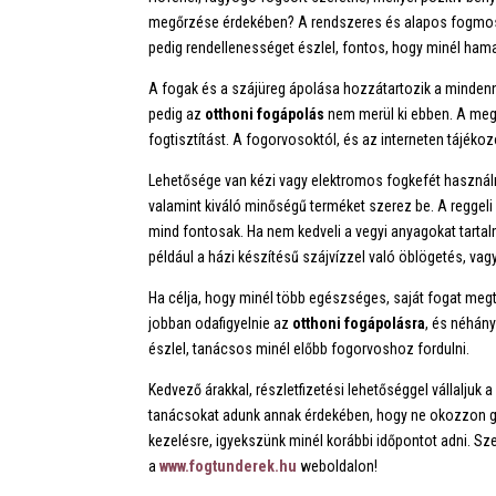
megőrzése érdekében? A rendszeres és alapos fogmosá
pedig rendellenességet észlel, fontos, hogy minél ham
A fogak és a szájüreg ápolása hozzátartozik a mindenn
pedig az
otthoni fogápolás
nem merül ki ebben. A megf
fogtisztítást. A fogorvosoktól, és az interneten tájék
Lehetősége van kézi vagy elektromos fogkefét használn
valamint kiváló minőségű terméket szerez be. A reggel
mind fontosak. Ha nem kedveli a vegyi anyagokat tarta
például a házi készítésű szájvízzel való öblögetés, va
Ha célja, hogy minél több egészséges, saját fogat megt
jobban odafigyelnie az
otthoni
fogápolásra
, és néhán
észlel, tanácsos minél előbb fogorvoshoz fordulni.
Kedvező árakkal, részletfizetési lehetőséggel vállalju
tanácsokat adunk annak érdekében, hogy ne okozzon 
kezelésre, igyekszünk minél korábbi időpontot adni. Sz
a
www.fogtunderek.hu
weboldalon!