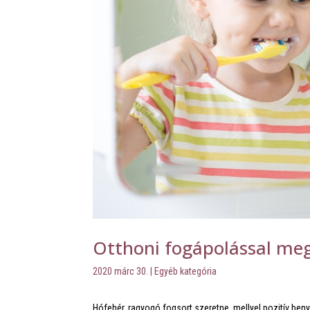
Otthoni fogápolással meg
2020 márc 30.
|
Egyéb kategória
Hófehér, ragyogó fogsort szeretne, mellyel pozitív be