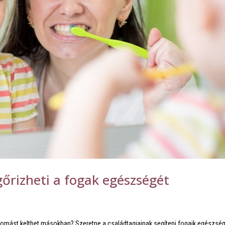
őrizheti a fogak egészségét
nyomást kelthet másokban? Szeretne a családtagjainak segíteni fogaik egészsé