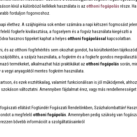
son kívül a különböző kellékek használata is az
otthoni fogápolás
része. Ha
arabb forduljon fogorvoshoz.
api élethez. A szájhigiénia sok ember számára a napi kétszeri fogmosást jelent
elelő fogkefe kiválasztása, a fogselyem és a fogvíz használata kiegészíti a
ozódva hasznos tippeket kaphat a helyes
otthoni fogápolással
kapcsolatban.
i, és az otthoni fogfehérítés sem okozhat gondot, ha körültekintően tájékozód
i szájöblítés, a szájvíz használata, a fogkrém és a fogkefe gondos megválaszt
lmazó termékeket, alkalmazhat házi praktikákat az
otthoni fogápolás
során, mi
gy a vegyi anyagoktól mentes fogkrém használata.
artson, és ezek esztétikailag, valamint funkcionálisan is jól működjenek, ahhoz
y szokáson változtatni. Amennyiben fájdalmat érez, vagy más rendellenességet
k a fogászati ellátást Fogtündér Fogászati Rendelőnkben, Százhalombattán! Has
gondot a megfelelő
otthoni fogápolás
. Amennyiben pedig szükség van fogásza
erezzen bővebb információt a szolgáltatásainkról