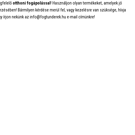
egfelelő
otthoni fogápolással
! Használjon olyan termékeket, amelyek jó
ésében! Bármilyen kérdése merül fel, vagy kezelésre van szüksége, hívja
y írjon nekünk az info@fogtunderek.hu e-mail címünkre!