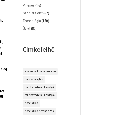
Pihenés
(16)
Szociális élet
(67)
i,
Technológia
(170)
Üzlet
(80)
ik,
Címkefelhő
ása
nt
 elég
asszertív kommunikáció
bérszámfejtés
munkavédelmi kesztyű
znos
munkavédelmi kesztyűk
ti
porelszívó
porelszívó berendezés