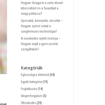
Hogyan faragja le a szén-dioxid-
kibocsátást és a fuvardíjat a
mega pótkocsi?
Gyorsabb, könnyebb, olcsóbb –
Hogyan spórol sokat a
szeglemezes technológia?
A növekedés rejtett motorja –
Hogyan segít a gyors postai
szolgáltatás?
Kategóriák
Egészséges életmód
(54)
Egyéb kategória
(19)
Foglalkozás
(14)
Idegenforgalom
(5)
Öltözködés
(29)
gének