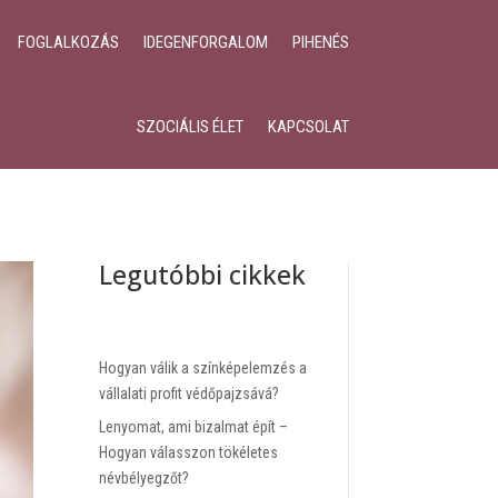
FOGLALKOZÁS
IDEGENFORGALOM
PIHENÉS
SZOCIÁLIS ÉLET
KAPCSOLAT
Legutóbbi cikkek
Hogyan válik a színképelemzés a
vállalati profit védőpajzsává?
Lenyomat, ami bizalmat épít –
Hogyan válasszon tökéletes
névbélyegzőt?