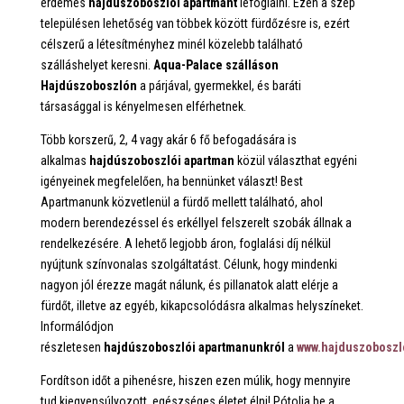
érdemes
hajdúszoboszlói
apartmant
lefoglalni. Ezen a szép
településen lehetőség van többek között fürdőzésre is, ezért
célszerű a létesítményhez minél közelebb található
szálláshelyet keresni.
Aqua-Palace szálláson
Hajdúszoboszlón
a párjával, gyermekkel, és baráti
társasággal is kényelmesen elférhetnek.
Több korszerű, 2, 4 vagy akár 6 fő befogadására is
alkalmas
hajdúszoboszlói
apartman
közül választhat egyéni
igényeinek megfelelően, ha bennünket választ! Best
Apartmanunk közvetlenül a fürdő mellett található, ahol
modern berendezéssel és erkéllyel felszerelt szobák állnak a
rendelkezésére. A lehető legjobb áron, foglalási díj nélkül
nyújtunk színvonalas szolgáltatást. Célunk, hogy mindenki
nagyon jól érezze magát nálunk, és pillanatok alatt elérje a
fürdőt, illetve az egyéb, kikapcsolódásra alkalmas helyszíneket.
Informálódjon
részletesen
hajdúszoboszlói
apartmanunkról
a
www.hajduszoboszl
Fordítson időt a pihenésre, hiszen ezen múlik, hogy mennyire
tud kiegyensúlyozott, egészséges életet élni! Pótolja be a