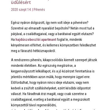
üdülésért
2020 szept 14.
|
Pihenés
Egész nyáron dolgozott, így nem volt ideje a pihenésre?
Szeretné az elmaradt nyaralást bepótolni? Netán most tud a
párjával, a családtagjaival, vagy a barátaival együtt elutazni?
Ha
hajdúszoboszlói
apartmant
foglal le, mindenki
kényelmesen elférhet, és kellemes környezetben feledkezhet
meg a fárasztó hétköznapokról.
A rendszeres pihenés, kikapcsolódás kiemelt szerepet játszik
mindenki életében. Az egészség megőrzése, a
kiegyensúlyozott lelkiállapot, és a jó közérzet fenntartása is
jelentős mértékben azon múlik, hogy mennyire ügyel erre.
Előfordulhat, hogy nyáron nincs ideje elutazni, vagy nem
kedveli a zsúfolt szálláshelyeket, ezért későbbi időpontot
választ. Ha fáradtnak érzi magát, vagy csak szeretne a
családtagjaival, esetleg a barátaival együtt a megszokott
környezettől távol regenerálódni,