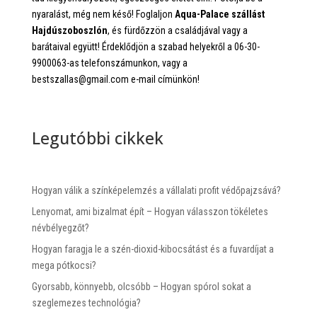
nyaralást, még nem késő! Foglaljon
Aqua-Palace szállást
Hajdúszoboszlón
, és fürdőzzön a családjával vagy a
barátaival együtt! Érdeklődjön a szabad helyekről a 06-30-
9900063-as telefonszámunkon, vagy a
bestszallas@gmail.com e-mail címünkön!
Legutóbbi cikkek
Hogyan válik a színképelemzés a vállalati profit védőpajzsává?
Lenyomat, ami bizalmat épít – Hogyan válasszon tökéletes
névbélyegzőt?
Hogyan faragja le a szén-dioxid-kibocsátást és a fuvardíjat a
mega pótkocsi?
Gyorsabb, könnyebb, olcsóbb – Hogyan spórol sokat a
szeglemezes technológia?