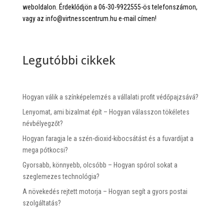
weboldalon. Érdeklődjön a 06-30-9922555-ös telefonszámon,
vagy az info@virtnesscentrum.hu e-mail címen!
Legutóbbi cikkek
Hogyan válik a színképelemzés a vállalati profit védőpajzsává?
Lenyomat, ami bizalmat épít – Hogyan válasszon tökéletes
névbélyegzőt?
Hogyan faragja le a szén-dioxid-kibocsátást és a fuvardíjat a
mega pótkocsi?
Gyorsabb, könnyebb, olcsóbb – Hogyan spórol sokat a
szeglemezes technológia?
A növekedés rejtett motorja – Hogyan segít a gyors postai
szolgáltatás?