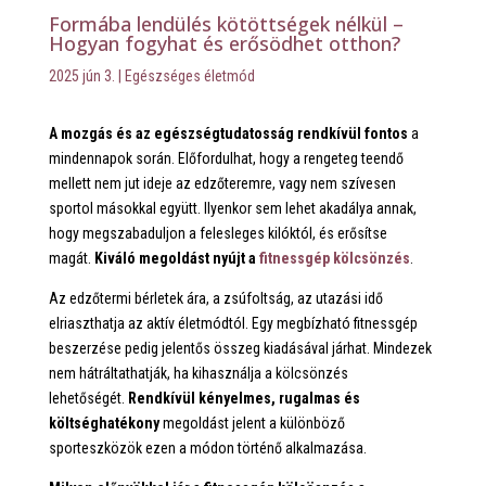
Formába lendülés kötöttségek nélkül –
Hogyan fogyhat és erősödhet otthon?
2025 jún 3.
|
Egészséges életmód
A mozgás és az egészségtudatosság rendkívül fontos
a
mindennapok során. Előfordulhat, hogy a rengeteg teendő
mellett nem jut ideje az edzőteremre, vagy nem szívesen
sportol másokkal együtt. Ilyenkor sem lehet akadálya annak,
hogy megszabaduljon a felesleges kilóktól, és erősítse
magát.
Kiváló megoldást nyújt a
fitnessgép kölcsönzés
.
Az edzőtermi bérletek ára, a zsúfoltság, az utazási idő
elriaszthatja az aktív életmódtól. Egy megbízható fitnessgép
beszerzése pedig jelentős összeg kiadásával járhat. Mindezek
nem hátráltathatják, ha kihasználja a kölcsönzés
lehetőségét.
Rendkívül kényelmes, rugalmas és
költséghatékony
megoldást jelent a különböző
sporteszközök ezen a módon történő alkalmazása.