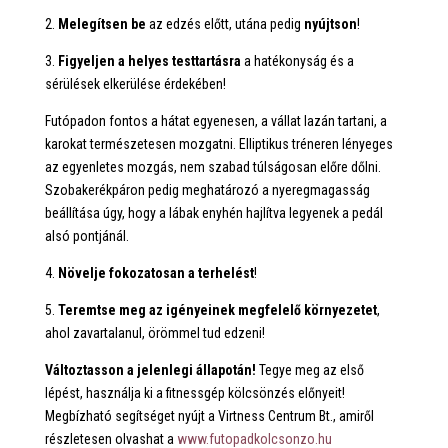
2.
Melegítsen be
az edzés előtt, utána pedig
nyújtson
!
3.
Figyeljen a helyes testtartásra
a hatékonyság és a
sérülések elkerülése érdekében!
Futópadon fontos a hátat egyenesen, a vállat lazán tartani, a
karokat természetesen mozgatni. Elliptikus tréneren lényeges
az egyenletes mozgás, nem szabad túlságosan előre dőlni.
Szobakerékpáron pedig meghatározó a nyeregmagasság
beállítása úgy, hogy a lábak enyhén hajlítva legyenek a pedál
alsó pontjánál.
4.
Növelje fokozatosan a terhelést
!
5.
Teremtse meg az igényeinek megfelelő környezetet
,
ahol zavartalanul, örömmel tud edzeni!
Változtasson a jelenlegi állapotán!
Tegye meg az első
lépést, használja ki a fitnessgép kölcsönzés előnyeit!
Megbízható segítséget nyújt a Virtness Centrum Bt., amiről
részletesen olvashat a
www.futopadkolcsonzo.hu