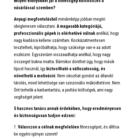
Milyen előnyökkel jár a fitnessgép kölcösnzés a
vásárlással szemben?
Anyagi megfontolásból
mindenképp jobban megéri
ideiglenesen választani.
A magasabb kategóriájú,
professzionális gépek is elérhetővé válnak
anélkül, hogy
nagy kiadásra kellene számítani. Kockázatmentesen
tesztelheti, kipróbálhatja, hogy szüksége van-e az adott
eszközre. Egyszerűen visszaadhatja anélkül, hogy nagy
összeget bukna miatta. Bármikor dönthet úgy, hogy másik
típust használ, így
biztosítható a változatosság, és
növelhető a motiváció
. Nem okozhat gondot az állandó
tárolás, mivel lehetősége van szezonális működtetésre. Nem
Önt terhelik a karbantartási, a javítási költségek, ami nagy
segítséget jelent.
5 hasznos tanács annak érdekében, hogy eredményesen
és biztonságosan tudjon edzeni:
1.
Válasszon a célnak megfelelően
fitnessgépet, és állítsa
be egyéni igényei szerint!