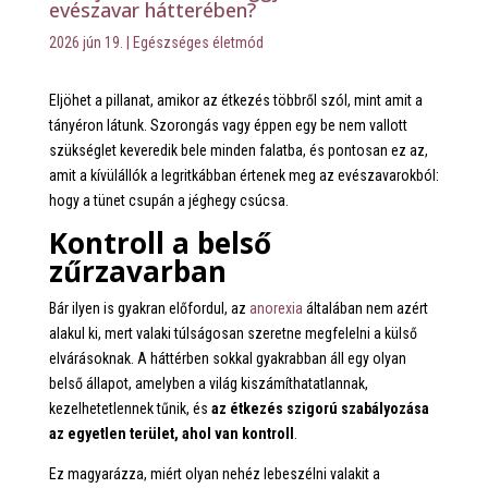
evészavar hátterében?
2026 jún 19.
|
Egészséges életmód
Eljöhet a pillanat, amikor az étkezés többről szól, mint amit a
tányéron látunk. Szorongás vagy éppen egy be nem vallott
szükséglet keveredik bele minden falatba, és pontosan ez az,
amit a kívülállók a legritkábban értenek meg az evészavarokból:
hogy a tünet csupán a jéghegy csúcsa.
Kontroll a belső
zűrzavarban
Bár ilyen is gyakran előfordul, az
anorexia
általában nem azért
alakul ki, mert valaki túlságosan szeretne megfelelni a külső
elvárásoknak. A háttérben sokkal gyakrabban áll egy olyan
belső állapot, amelyben a világ kiszámíthatatlannak,
kezelhetetlennek tűnik, és
az étkezés szigorú szabályozása
az egyetlen terület, ahol van kontroll
.
Ez magyarázza, miért olyan nehéz lebeszélni valakit a