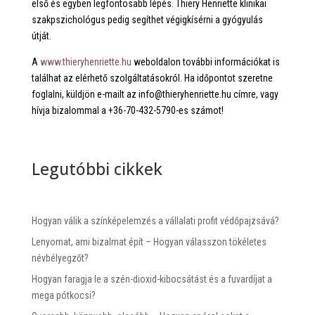
első és egyben legfontosabb lépés. Thiery Henriette klinikai
szakpszichológus pedig segíthet végigkísérni a gyógyulás
útját.
A
www.thieryhenriette.hu
weboldalon további információkat is
találhat az elérhető szolgáltatásokról. Ha időpontot szeretne
foglalni, küldjön e-mailt az info@thieryhenriette.hu címre, vagy
hívja bizalommal a +36-70-432-5790-es számot!
Legutóbbi cikkek
Hogyan válik a színképelemzés a vállalati profit védőpajzsává?
Lenyomat, ami bizalmat épít – Hogyan válasszon tökéletes
névbélyegzőt?
Hogyan faragja le a szén-dioxid-kibocsátást és a fuvardíjat a
mega pótkocsi?