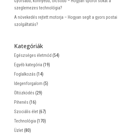
Gyorsabb, könnyebb, olcsóbb – Hogyan spórol sokat a
szeglemezes technológia?
A növekedés rejtett motorja – Hogyan segít a gyors postai
szolgáltatás?
Kategóriák
Egészséges életmód
(54)
Egyéb kategória
(19)
Foglalkozás
(14)
Idegenforgalom
(5)
Öltözködés
(29)
Pihenés
(16)
Szociális élet
(67)
Technológia
(170)
Üzlet
(80)