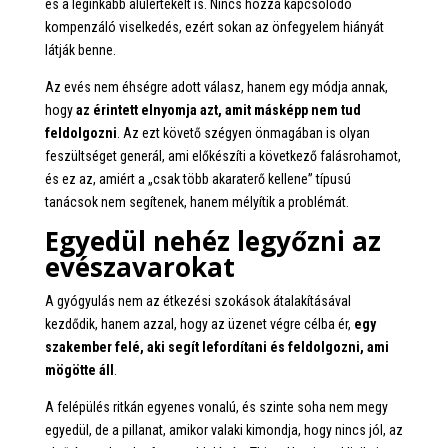
és a leginkább alulértékelt is. Nincs hozzá kapcsolódó
kompenzáló viselkedés, ezért sokan az önfegyelem hiányát
látják benne.
Az evés nem éhségre adott válasz, hanem egy módja annak,
hogy
az érintett elnyomja azt, amit másképp nem tud
feldolgozni
. Az ezt követő szégyen önmagában is olyan
feszültséget generál, ami előkészíti a következő falásrohamot,
és ez az, amiért a „csak több akaraterő kellene” típusú
tanácsok nem segítenek, hanem mélyítik a problémát.
Egyedül nehéz legyőzni az
evészavarokat
A gyógyulás nem az étkezési szokások átalakításával
kezdődik, hanem azzal, hogy az üzenet végre célba ér,
egy
szakember felé, aki segít lefordítani és feldolgozni, ami
mögötte áll
.
A felépülés ritkán egyenes vonalú, és szinte soha nem megy
egyedül, de a pillanat, amikor valaki kimondja, hogy nincs jól, az