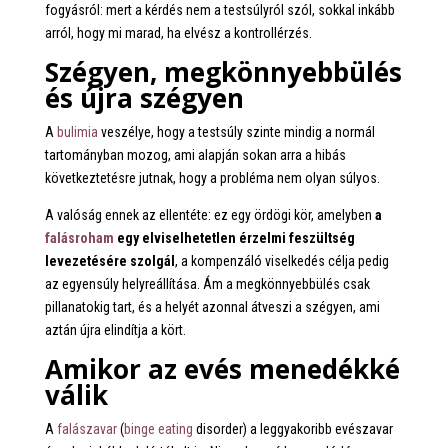
fogyásról: mert a kérdés nem a testsúlyról szól, sokkal inkább
arról, hogy mi marad, ha elvész a kontrollérzés.
Szégyen, megkönnyebbülés
és újra szégyen
A
bulimia
veszélye, hogy a testsúly szinte mindig a normál
tartományban mozog, ami alapján sokan arra a hibás
következtetésre jutnak, hogy a probléma nem olyan súlyos.
A valóság ennek az ellentéte: ez egy ördögi kör, amelyben
a
falásroham
egy elviselhetetlen érzelmi feszültség
levezetésére szolgál
, a kompenzáló viselkedés célja pedig
az egyensúly helyreállítása. Ám a megkönnyebbülés csak
pillanatokig tart, és a helyét azonnal átveszi a szégyen, ami
aztán újra elindítja a kört.
Amikor az evés menedékké
válik
A
falászavar
(
binge eating
disorder) a leggyakoribb evészavar