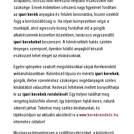
strapabíró, hosszú időn keresztül helytálló eszközökre van
szüksége. Ennek érdekében célszerű nagy figyelmet fordítani
az
ipari kerék
anyagára és felületi bevonatára, hiszen ezektől
függ a korrózióállóság is. Ha olyan környezetben végzi a
munkáját, ahol agresszív közeg fordulhat elő a görgők
alkatrészeinek közvetlen közelében, tanácsos vegyszerálló
ipari kerekeket
beszerezni. A hőmérsékleti hatás szintén
lényeges szempont, ilyenkor hőálló anyagból készült
eszközzel tehet eleget az elvárásoknak.
Egyéni igényekre szabott megoldásokkal várjuk Kerékrendelő
webáruházunkban. Különböző típusú és méretű
ipari kerekek
,
görgők, illetve szereléshez szükséges segédanyagok széles
kínálatából választhat. Kedvező feltételek mellett bonyolíthatja
le az
ipari kerekek rendelését
. Egy helyen találhat meg
rengeteg különféle elemet, így bármilyen fajtát keres, nálunk
sikerrel járhat. Tekintse meg széles kínálatunkat, és
tájékozódjon az aktuális akciókról is a
www.kerekrendelo.hu
internetes oldalon!
Mozgassa kényelmesen a szállítóeszközöket, a különböző