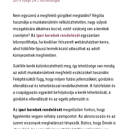
2019 szept 24.
|
Technológia
Nem egyszerű a megfelelő görgőket megtalálni? Régóta
használja a munkaterületén nélkülözhetetlen, nagy súlyok
mozgatására alkalmas kocsit, ezért szükség van a kerekek
cseréjére? Az
ipari kerekek rendelését
egyszerűen
lebonyolíthatja, ha kiválóan felszerelt webáruházban keres,
ahol többféle típusú termék közül választhat az adott
környezetnek megfelelően.
Sokféle kerék különböztethető meg, így lehetősége van mindig
az adott munkaterületnek megfelelő eszközöket használni.
Felépítésüktől függ, hogy milyen futási jellemzőkkel, gördülési
ellenállással és teherbírással rendelkezhetnek. A futófelület és
a csapágyazás egyaránt befolyásolja a kerék teherbírását, a
gördülési ellenállását és az egyéb jellemzőit is.
Az
ipari kerekek rendelését
megelőzően fontos, hogy
figyelembe vegyen néhány szempontot. Az abroncsozás és az
üzemi viszonyok meghatározó tényezők. Biztos, hogy Önnek is