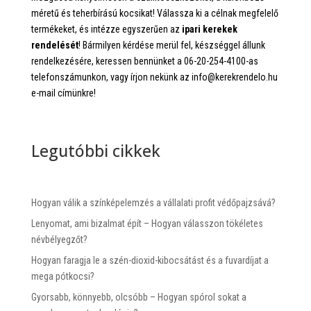
méretű és teherbírású kocsikat! Válassza ki a célnak megfelelő
termékeket, és intézze egyszerűen az
ipari kerekek
rendelését
! Bármilyen kérdése merül fel, készséggel állunk
rendelkezésére, keressen bennünket a 06-20-254-4100-as
telefonszámunkon, vagy írjon nekünk az info@kerekrendelo.hu
e-mail címünkre!
Legutóbbi cikkek
Hogyan válik a színképelemzés a vállalati profit védőpajzsává?
Lenyomat, ami bizalmat épít – Hogyan válasszon tökéletes
névbélyegzőt?
Hogyan faragja le a szén-dioxid-kibocsátást és a fuvardíjat a
mega pótkocsi?
Gyorsabb, könnyebb, olcsóbb – Hogyan spórol sokat a