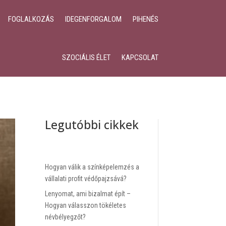
FOGLALKOZÁS
IDEGENFORGALOM
PIHENÉS
SZOCIÁLIS ÉLET
KAPCSOLAT
Legutóbbi cikkek
Hogyan válik a színképelemzés a
vállalati profit védőpajzsává?
Lenyomat, ami bizalmat épít –
Hogyan válasszon tökéletes
névbélyegzőt?