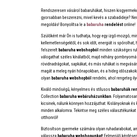
Rendszeresen vásárol babaruhákat, hiszen kisgyermek
gyorsabban beszerezni, mivel kevés a szabadideje? Ne
megoldás! Bonyolítsa le a
babaruha
rendelést
online!
Szülőként már Ön is tudhatja, hogy egy izgő-mozgó, mi
kellemetlenségektől, és sok időt, energiát is spórolhat,
felszerelt
babaruha
webshopból
minden szükséges ruha
válogathat széles kínálatból, majd néhány gombnyomás
rövidnadrágokat, sapkákat, és más ruhákat is megvásáro
magát a meleg nyári hónapokban, és a hideg időszakokb
olyan
babaruha
webshopból
rendelni, ahol rengeteg il
Kiváló minőségű, kényelmes és stílusos
babaruhák
re
Collection
babaruha
webáruházunkban
. Folyamatosan
kicsinek, nálunk könnyen hozzájuthat. Kislányoknak és
minden alkalomra. Tekintse meg széles választékunkat
otthonról!
Biztosítson gyermeke számára olyan ruhadarabokat, am
válassza
babaruha
webshopunkat
! Felmerülő kérdése