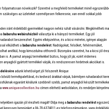
e folyamatosan növekszik? Szeretné a megfelelő termékeket minél egyszerűbb
m szükséges az üzleteket személyesen felkeresnie, van ennél sokkal jobb
nden iránt érdeklődő gyermekkel nagyon nehéz ruhát vásárolni. Megkímélheti m
 ha
babaruha
webáruházból
választja ki a hiányzó termékeket. Egy jól
darabot beszerezhet. Egyéni elképzelése, és a kicsi méretei, igényei alapján
sal elküldheti a
babaruha
rendelést
. Nadrágokat, felsőket, fehérneműket,
lhat anélkül, hogy kimozdulna otthonról. Bizonyára szeretné, ha a kicsi jól ére
an is. A pamut anyagú termékekkel biztos, hogy jól jár, ezért érdemes
yen anyagból gyártott termékkel várják, és rendszeresen hirdetnek akciókat is.
ndelésére
adunk lehetőséget jól felszerelt Anique
 bővülő termékpalettával, és kedvező árakkal várjuk, bármilyen ruhadarabot ker
 kisfiúknak egyaránt kínálunk szebbnél szebb, pamut anyagból készült termékeke
 a
www.aniquecollection.hu
címen elérhető weboldalon, és rendeljen kényel
elyekben igazán jól érezheti magát! Oldja meg a
babaruha
rendelést
egyszerű
ivel keressen bennünket a 06-70-6374011-es telefonszámunkon, vagy érdeklődj