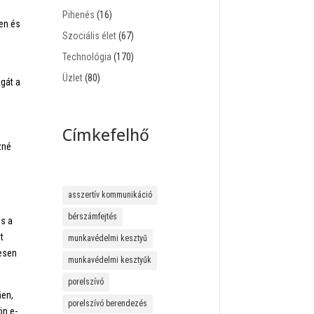
Pihenés
(16)
en és
Szociális élet
(67)
Technológia
(170)
Üzlet
(80)
agát a
Címkefelhő
zné
asszertív kommunikáció
bérszámfejtés
es a
t
munkavédelmi kesztyű
mesen
munkavédelmi kesztyűk
porelszívó
en,
porelszívó berendezés
ön e-