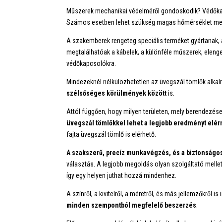
Műszerek mechanikai védelméről gondoskodik? Védőkapcs
Számos esetben lehet szükség magas hőmérséklet melle
A szakemberek rengeteg speciális terméket gyártanak,
megtalálhatóak a kábelek, a különféle műszerek, eleng
védőkapcsolókra.
Mindezeknél nélkülözhetetlen az üvegszál tömlők alka
szélsőséges körülmények között
is.
Attól függően, hogy milyen területen, mely berendezés
üvegszál tömlőkkel lehet a legjobb eredményt elér
fajta üvegszál tömlő is elérhető.
A szakszerű, precíz munkavégzés, és a biztonság
választás. A legjobb megoldás olyan szolgáltató melle
így egy helyen juthat hozzá mindenhez.
A színről, a kivitelről, a méretről, és más jellemzőkr
minden szempontból megfelelő beszerzés
.