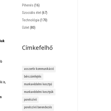
Pihenés
(16)
?
Szociális élet
(67)
Technológia
(170)
Üzlet
(80)
niuk
Címkefelhő
éb
asszertív kommunikáció
bérszámfejtés
k is,
munkavédelmi kesztyű
munkavédelmi kesztyűk
és
porelszívó
porelszívó berendezés