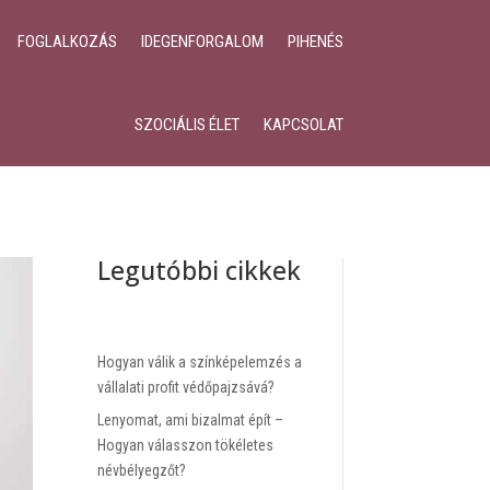
FOGLALKOZÁS
IDEGENFORGALOM
PIHENÉS
SZOCIÁLIS ÉLET
KAPCSOLAT
Legutóbbi cikkek
Hogyan válik a színképelemzés a
vállalati profit védőpajzsává?
Lenyomat, ami bizalmat épít –
Hogyan válasszon tökéletes
névbélyegzőt?