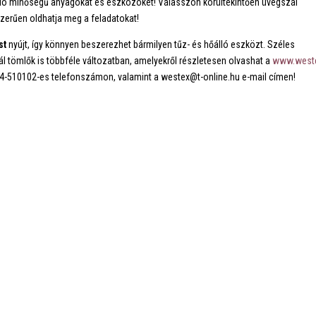
áló minőségű anyagokat és eszközöket! Válasszon körültekintően üvegszál
zerűen oldhatja meg a feladatokat!
st
nyújt, így könnyen beszerezhet bármilyen tűz- és hőálló eszközt. Széles
l tömlők is többféle változatban, amelyekről részletesen olvashat a
www.west
94-510102-es telefonszámon, valamint a westex@t-online.hu e-mail címen!