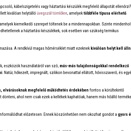
oló, kábelszigetelés vagy háztartási készülék megfelelő állapotát ellenőrzi
tt kiválóan helytálló
üvegszál tömlőkre
, amelyek
többféle típusa elérhető
.
 amelyek kiemelkedő szerepet töltenek be a mindennapokban. Szinte mindenhol
edhetetlenek a háztartási készülékek, sok esetben van szükség termikus
lmazása. A rendkívül magas hőmérséklet miatt ezeknek
kiválóan helyt kell áll
ek, eszközök használatáról van szó,
más-más tulajdonságokkal rendelkező
ni
. Natúr, hőkezelt, impregnált, szilikon bevonattal ellátott, hővisszaverő, és egy
os, elvárásoknak megfelelő működtetés érdekében
fontos a körültekintő
tt dönteni, ahol nem csak ezek a kellékek kaphatóak, hanem más hőálló terméke
ől is informálódhat előzetesen. Ennek köszönhetően nem okozhat gondot a
gyors 