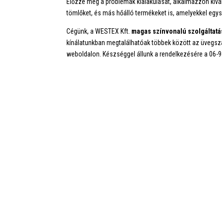
Előzze meg a problémák kialakulását, alkalmazzon kiv
tömlőket, és más hőálló termékeket is, amelyekkel egys
Cégünk, a WESTEX Kft.
magas színvonalú szolgáltatá
kínálatunkban megtalálhatóak többek között az üvegszá
weboldalon. Készséggel állunk a rendelkezésére a 06-