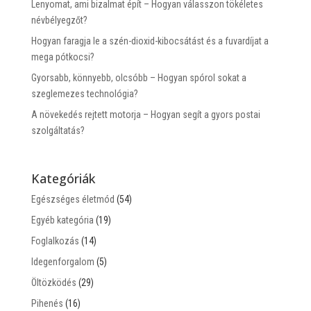
Lenyomat, ami bizalmat épít – Hogyan válasszon tökéletes
névbélyegzőt?
Hogyan faragja le a szén-dioxid-kibocsátást és a fuvardíjat a
mega pótkocsi?
Gyorsabb, könnyebb, olcsóbb – Hogyan spórol sokat a
szeglemezes technológia?
A növekedés rejtett motorja – Hogyan segít a gyors postai
szolgáltatás?
Kategóriák
Egészséges életmód
(54)
Egyéb kategória
(19)
Foglalkozás
(14)
Idegenforgalom
(5)
Öltözködés
(29)
Pihenés
(16)