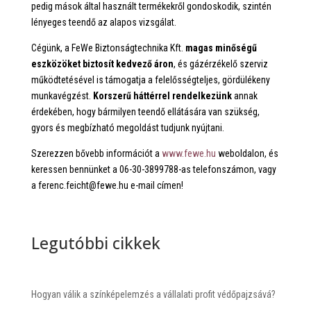
pedig mások által használt termékekről gondoskodik, szintén
lényeges teendő az alapos vizsgálat.
Cégünk, a FeWe Biztonságtechnika Kft.
magas minőségű
eszközöket biztosít kedvező áron
, és gázérzékelő szerviz
működtetésével is támogatja a felelősségteljes, gördülékeny
munkavégzést.
Korszerű háttérrel rendelkezünk
annak
érdekében, hogy bármilyen teendő ellátására van szükség,
gyors és megbízható megoldást tudjunk nyújtani.
Szerezzen bővebb információt a
www.fewe.hu
weboldalon, és
keressen bennünket a 06-30-3899788-as telefonszámon, vagy
a ferenc.feicht@fewe.hu e-mail címen!
Legutóbbi cikkek
Hogyan válik a színképelemzés a vállalati profit védőpajzsává?