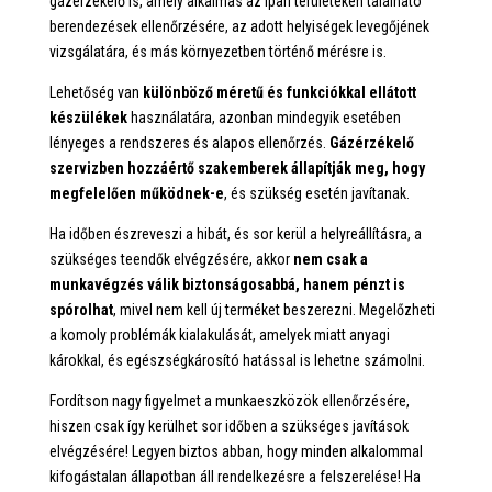
gázérzékelő is, amely alkalmas az ipari területeken található
berendezések ellenőrzésére, az adott helyiségek levegőjének
vizsgálatára, és más környezetben történő mérésre is.
Lehetőség van
különböző méretű és funkciókkal ellátott
készülékek
használatára, azonban mindegyik esetében
lényeges a rendszeres és alapos ellenőrzés.
Gázérzékelő
szervizben hozzáértő szakemberek állapítják meg, hogy
megfelelően működnek-e
, és szükség esetén javítanak.
Ha időben észreveszi a hibát, és sor kerül a helyreállításra, a
szükséges teendők elvégzésére, akkor
nem csak a
munkavégzés válik biztonságosabbá, hanem pénzt is
spórolhat
, mivel nem kell új terméket beszerezni. Megelőzheti
a komoly problémák kialakulását, amelyek miatt anyagi
károkkal, és egészségkárosító hatással is lehetne számolni.
Fordítson nagy figyelmet a munkaeszközök ellenőrzésére,
hiszen csak így kerülhet sor időben a szükséges javítások
elvégzésére! Legyen biztos abban, hogy minden alkalommal
kifogástalan állapotban áll rendelkezésre a felszerelése! Ha