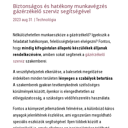
Biztonságos és hatékony munkavégzés
gázérzékelő szerviz segítségével
2023 aug 31.
|
Technológia
Nélkülözhetetlen munkaeszköze a gázérzékelő? Igyekszik a
feladatait hatékonyan, felelősségteljesen elvégezni? Fontos,
hogy
mindig kifogástalan állapotú készülékek álljanak
rendelkezésére
, amiben sokat segítenek a
gázérzékelő
szerviz
szakemberei.
A veszélyhelyzetek elkerülése, a balesetek megelőzése
érdekében minden területen
lényeges a szabályok betartása
.
A szakemberek gyakran tevékenykednek szélsőséges
körülmények között, ilyenkor is elengedhetetlen az
elővigyázatosság, a szükséges védőfelszerelés használata.
Fontos a környezet jellemzőinek felmérése, a különböző káros
anyagok jelenlétének észlelése, ami egyszerűen megoldható
speciális eszközök segítségével. Ilyen többek között a