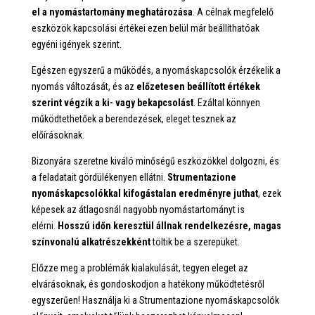
el a nyomástartomány meghatározása
. A célnak megfelelő
eszközök kapcsolási értékei ezen belül már beállíthatóak
egyéni igények szerint.
Egészen egyszerű a működés, a nyomáskapcsolók érzékelik a
nyomás változását, és az
előzetesen beállított értékek
szerint végzik a ki- vagy bekapcsolást
. Ezáltal könnyen
működtethetőek a berendezések, eleget tesznek az
előírásoknak.
Bizonyára szeretne kiváló minőségű eszközökkel dolgozni, és
a feladatait gördülékenyen ellátni.
Strumentazione
nyomáskapcsolókkal kifogástalan eredményre juthat
, ezek
képesek az átlagosnál nagyobb nyomástartományt is
elérni.
Hosszú időn keresztül állnak rendelkezésre, magas
színvonalú alkatrészekként
töltik be a szerepüket.
Előzze meg a problémák kialakulását, tegyen eleget az
elvárásoknak, és gondoskodjon a hatékony működtetésről
egyszerűen! Használja ki a Strumentazione nyomáskapcsolók