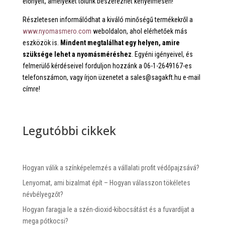
előnyeit, amelyeket tőlünk beszerezhet kényelmesen!
Részletesen informálódhat a kiváló minőségű termékekről a
www.nyomasmero.com
weboldalon, ahol elérhetőek más
eszközök is.
Mindent megtalálhat egy helyen, amire
szüksége lehet a nyomásméréshez
. Egyéni igényeivel, és
felmerülő kérdéseivel forduljon hozzánk a 06-1-2649167-es
telefonszámon, vagy írjon üzenetet a sales@sagakft.hu e-mail
címre!
Legutóbbi cikkek
Hogyan válik a színképelemzés a vállalati profit védőpajzsává?
Lenyomat, ami bizalmat épít – Hogyan válasszon tökéletes
névbélyegzőt?
Hogyan faragja le a szén-dioxid-kibocsátást és a fuvardíjat a
mega pótkocsi?