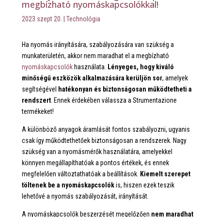
megbízható nyomáskapcsolókkal!
2023 szept 20.
|
Technológia
Ha nyomás irányítására, szabályozására van szükség a
munkaterületén, akkor nem maradhat el a megbízható
nyomáskapcsolók
használata.
Lényeges, hogy kiváló
minőségű eszközök alkalmazására kerüljön sor
, amelyek
segítségével
hatékonyan és biztonságosan működtetheti a
rendszert
. Ennek érdekében válassza a Strumentazione
termékeket!
A különböző anyagok áramlását fontos szabályozni, ugyanis
csak így működtethetőek biztonságosan a rendszerek. Nagy
szükség van a nyomásmérők használatára, amelyekkel
könnyen megállapíthatóak a pontos értékek, és ennek
megfelelően változtathatóak a beállítások.
Kiemelt szerepet
töltenek be a nyomáskapcsolók
is, hiszen ezek teszik
lehetővé a nyomás szabályozását, irányítását.
A nyomáskapcsolók beszerzését megelőzően
nem maradhat