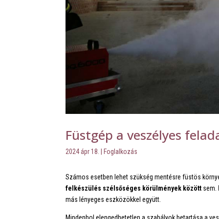
Füstgép a veszélyes felad
2024 ápr 18.
|
Foglalkozás
Számos esetben lehet szükség mentésre füstös környeze
felkészülés szélsőséges körülmények között
sem.
más lényeges eszközökkel együtt.
Mindenhol elengedhetetlen a szabályok betartása a ve