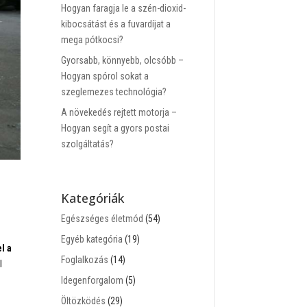
Hogyan faragja le a szén-dioxid-
kibocsátást és a fuvardíjat a
mega pótkocsi?
Gyorsabb, könnyebb, olcsóbb –
Hogyan spórol sokat a
szeglemezes technológia?
A növekedés rejtett motorja –
Hogyan segít a gyors postai
szolgáltatás?
Kategóriák
Egészséges életmód
(54)
Egyéb kategória
(19)
l a
Foglalkozás
(14)
l
Idegenforgalom
(5)
Öltözködés
(29)