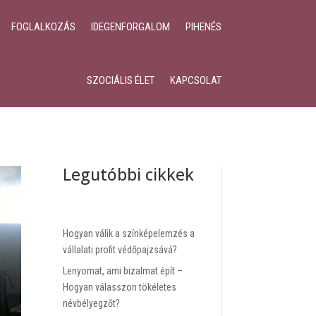
FOGLALKOZÁS
IDEGENFORGALOM
PIHENÉS
SZOCIÁLIS ÉLET
KAPCSOLAT
Legutóbbi cikkek
Hogyan válik a színképelemzés a
vállalati profit védőpajzsává?
Lenyomat, ami bizalmat épít –
Hogyan válasszon tökéletes
névbélyegzőt?