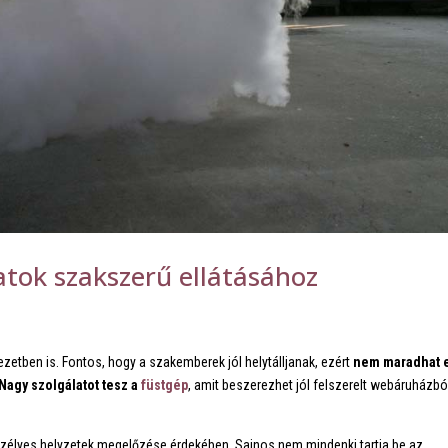
atok szakszerű ellátásához
tben is. Fontos, hogy a szakemberek jól helytálljanak, ezért
nem maradhat e
Nagy szolgálatot tesz a
füstgép
, amit beszerezhet jól felszerelt webáruházbó
szélyes helyzetek megelőzése érdekében. Sajnos nem mindenki tartja be az