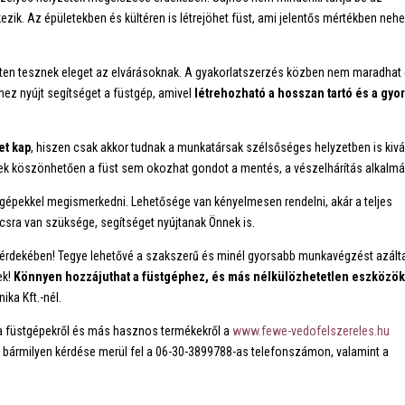
kezik. Az épületekben és kültéren is létrejöhet füst, ami jelentős mértékben nehe
lten tesznek eleget az elvárásoknak. A gyakorlatszerzés közben nem maradhat 
hez nyújt segítséget a füstgép, amivel
létrehozható a hosszan tartó és a gyo
et kap
, hiszen csak akkor tudnak a munkatársak szélsőséges helyzetben is kiv
nnek köszönhetően a füst sem okozhat gondot a mentés, a vészelhárítás alkalmá
tgépekkel megismerkedni. Lehetősége van kényelmesen rendelni, akár a teljes
csra van szüksége, segítséget nyújtanak Önnek is.
érdekében! Tegye lehetővé a szakszerű és minél gyorsabb munkavégzést azálta
ek!
Könnyen hozzájuthat a füstgéphez, és más nélkülözhetetlen eszközö
ka Kft.-nél.
 a füstgépekről és más hasznos termékekről a
www.fewe-vedofelszereles.hu
e, bármilyen kérdése merül fel a 06-30-3899788-as telefonszámon, valamint a