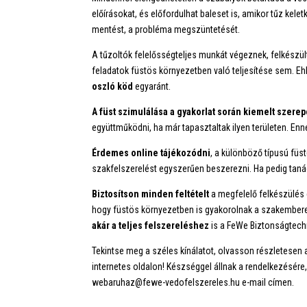
előírásokat, és előfordulhat baleset is, amikor tűz kelet
mentést, a probléma megszüntetését.
A tűzoltók felelősségteljes munkát végeznek, felkészü
feladatok füstös környezetben való teljesítése sem. Eh
oszló köd
egyaránt.
A füst szimulálása a gyakorlat során kiemelt szerep
együttműködni, ha már tapasztaltak ilyen területen. E
Érdemes online tájékozódni
, a különböző típusú füs
szakfelszerelést egyszerűen beszerezni. Ha pedig taná
Biztosítson minden feltételt
a megfelelő felkészülés 
hogy füstös környezetben is gyakorolnak a szakember
akár a teljes felszereléshez
is a FeWe Biztonságtechni
Tekintse meg a széles kínálatot, olvasson részletesen
internetes oldalon! Készséggel állnak a rendelkezésér
webaruhaz@fewe-vedofelszereles.hu e-mail címen.