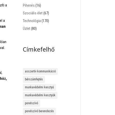
zíti a
Pihenés
(16)
Szociális élet
(67)
el a
Technológia
(170)
rsan
Üzlet
(80)
álóan
Címkefelhő
val.
asszertív kommunikáció
l,
khöz,
bérszámfejtés
munkavédelmi kesztyű
munkavédelmi kesztyűk
porelszívó
porelszívó berendezés