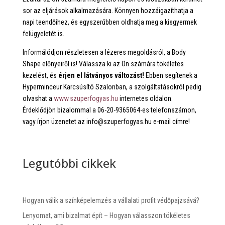
sor az eljárások alkalmazására. Könnyen hozzáigazíthatja a
napi teendőihez, és egyszerűbben oldhatja meg a kisgyermek
felügyeletét is.
Informálódjon részletesen a lézeres megoldásról, a Body
Shape előnyeiről is! Válassza ki az Ön számára tökéletes
kezelést, és
érjen el látványos változást!
Ebben segítenek a
Hyperminceur Karcsúsító Szalonban, a szolgáltatásokról pedig
olvashat a
www.szuperfogyas.hu
internetes oldalon.
Érdeklődjön bizalommal a 06-20-9365064-es telefonszámon,
vagy írjon üzenetet az info@szuperfogyas.hu e-mail címre!
Legutóbbi cikkek
Hogyan válik a színképelemzés a vállalati profit védőpajzsává?
Lenyomat, ami bizalmat épít – Hogyan válasszon tökéletes