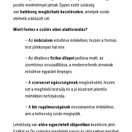
pozitív eredménnyel járnak. Éppen ezért szükség
van
hatékony, megbízható kezelésekre
, amelyek során
elérhető a kitűzött cél.
Miért fontos a szülés utáni alakformálás?
– Az
önbizalom
erősítése érdekében, hiszen a formás
test jótékonyan hat erre.
– Az általános
fizikai állapot
javítása miatt, az
izomtónus visszaállítása, a medencefenék izmainak
erősítése egyaránt lényeges.
– A
szervezet egészségének
megőrzéséért, hiszen
ezt a megfelelő testsúly és a jó közérzet jelentős
mértékben befolyásolja.
– A
bőr rugalmasságának
visszanyerése érdekében,
ami a terhesség során megnyúlik.
Lehetőség van
előre egyeztetett időpontban
kezelésre járni.
Ezáltal az Ön számára megfelelő napon és időszakban kerülhet