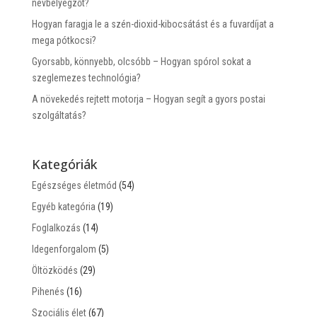
névbélyegzőt?
Hogyan faragja le a szén-dioxid-kibocsátást és a fuvardíjat a
mega pótkocsi?
Gyorsabb, könnyebb, olcsóbb – Hogyan spórol sokat a
szeglemezes technológia?
A növekedés rejtett motorja – Hogyan segít a gyors postai
szolgáltatás?
Kategóriák
Egészséges életmód
(54)
Egyéb kategória
(19)
Foglalkozás
(14)
Idegenforgalom
(5)
Öltözködés
(29)
Pihenés
(16)
Szociális élet
(67)