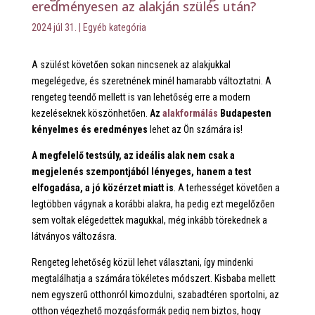
eredményesen az alakján szülés után?
2024 júl 31.
|
Egyéb kategória
A szülést követően sokan nincsenek az alakjukkal
megelégedve, és szeretnének minél hamarabb változtatni. A
rengeteg teendő mellett is van lehetőség erre a modern
kezeléseknek köszönhetően.
Az
alakformálás
Budapesten
kényelmes és eredményes
lehet az Ön számára is!
A megfelelő testsúly, az ideális alak nem csak a
megjelenés szempontjából lényeges, hanem a test
elfogadása, a jó közérzet miatt is
. A terhességet követően a
legtöbben vágynak a korábbi alakra, ha pedig ezt megelőzően
sem voltak elégedettek magukkal, még inkább törekednek a
látványos változásra.
Rengeteg lehetőség közül lehet választani, így mindenki
megtalálhatja a számára tökéletes módszert. Kisbaba mellett
nem egyszerű otthonról kimozdulni, szabadtéren sportolni, az
otthon végezhető mozgásformák pedig nem biztos, hogy