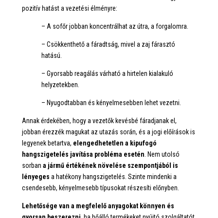
pozitív hatást a vezetési élményre:
– A sofőr jobban koncentrálhat az útra, a forgalomra.
– Csökkenthető a fáradtság, mivel a zaj fárasztó
hatású.
– Gyorsabb reagálás várható a hirtelen kialakuló
helyzetekben.
– Nyugodtabban és kényelmesebben lehet vezetni.
Annak érdekében, hogy a vezetők kevésbé fáradjanak el,
jobban érezzék magukat az utazás során, és a jogi előírások is
legyenek betartva,
elengedhetetlen a kipufogó
hangszigetelés javítása probléma esetén
. Nem utolsó
sorban
a jármű értékének növelése szempontjából is
lényeges
a hatékony hangszigetelés. Szinte mindenki a
csendesebb, kényelmesebb típusokat részesíti előnyben.
Lehetősége van a megfelelő anyagokat könnyen és
gyorsan beszerezni
, ha hőálló termékeket nyújtó szolgáltatót