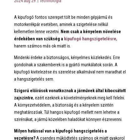
2024 aug 29.
|
Technológia
A kipufogó fontos szerepet tölt be minden gépjármű és
motorkerékpár esetében, aminek a szigetelése nélkül
kellemetlen lenne vezetni.
Nem csak a kényelem növelése
érdekében van szükség a
kipufogó hangszigetelésre
,
hanem számos más ok miatt is.
Mindenki érdeke a biztonságos, kényelmes közlekedés. Erre
gondolnak a szakemberek is a gyártó munkálatok során. A
kipufogó kivitelezése és szerelése alkalmával nem maradhat el
a hangszigetelés sem.
Szigorú előírások vonatkoznak a járművek által kibocsátott
zajszintre
, ezért ezeknek a követelményeknek meg kell felelni.
A környezetvédelem, a biztonság és a kényelem szintén
meghatározóak. Túl hangos kipufogó mellett nem lehetne a
szirénákat, a jármű közelében haladókat könnyen észrevenni.
Milyen hatással van a kipufogó hangszigetelés a
vezetésre?
A csendes működtetés számos ok miatt gyakorol