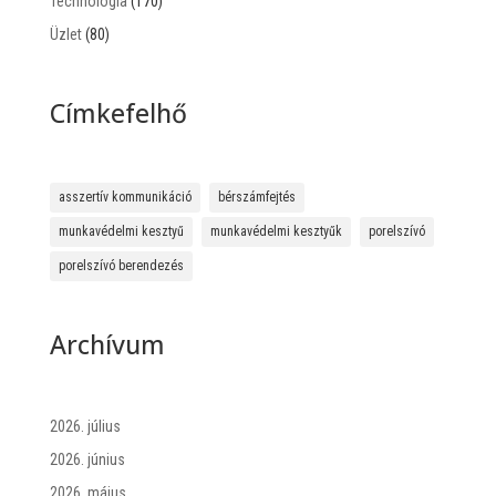
Technológia
(170)
Üzlet
(80)
Címkefelhő
asszertív kommunikáció
bérszámfejtés
munkavédelmi kesztyű
munkavédelmi kesztyűk
porelszívó
porelszívó berendezés
Archívum
2026. július
2026. június
2026. május