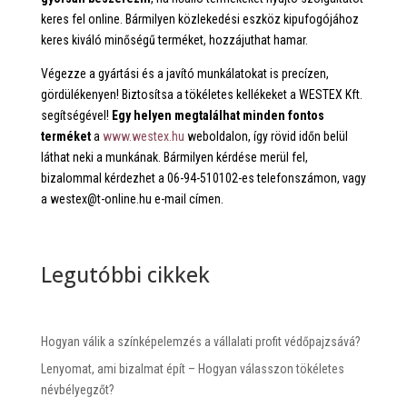
keres fel online. Bármilyen közlekedési eszköz kipufogójához
keres kiváló minőségű terméket, hozzájuthat hamar.
Végezze a gyártási és a javító munkálatokat is precízen,
gördülékenyen! Biztosítsa a tökéletes kellékeket a WESTEX Kft.
segítségével!
Egy helyen megtalálhat minden fontos
terméket
a
www.westex.hu
weboldalon, így rövid időn belül
láthat neki a munkának. Bármilyen kérdése merül fel,
bizalommal kérdezhet a 06-94-510102-es telefonszámon, vagy
a westex@t-online.hu e-mail címen.
Legutóbbi cikkek
Hogyan válik a színképelemzés a vállalati profit védőpajzsává?
Lenyomat, ami bizalmat épít – Hogyan válasszon tökéletes
névbélyegzőt?