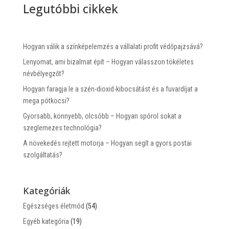
Legutóbbi cikkek
Hogyan válik a színképelemzés a vállalati profit védőpajzsává?
Lenyomat, ami bizalmat épít – Hogyan válasszon tökéletes
névbélyegzőt?
Hogyan faragja le a szén-dioxid-kibocsátást és a fuvardíjat a
mega pótkocsi?
Gyorsabb, könnyebb, olcsóbb – Hogyan spórol sokat a
szeglemezes technológia?
A növekedés rejtett motorja – Hogyan segít a gyors postai
szolgáltatás?
Kategóriák
Egészséges életmód
(54)
Egyéb kategória
(19)