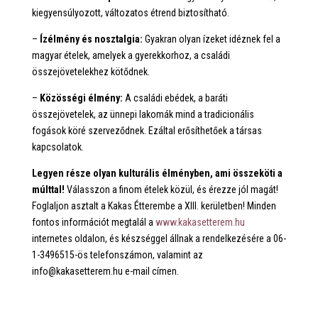
kiegyensúlyozott, változatos étrend biztosítható.
–
Ízélmény és nosztalgia:
Gyakran olyan ízeket idéznek fel a
magyar ételek, amelyek a gyerekkorhoz, a családi
összejövetelekhez kötődnek.
–
Közösségi élmény:
A családi ebédek, a baráti
összejövetelek, az ünnepi lakomák mind a tradicionális
fogások köré szerveződnek. Ezáltal erősíthetőek a társas
kapcsolatok.
Legyen része olyan kulturális élményben, ami összeköti a
múlttal!
Válasszon a finom ételek közül, és érezze jól magát!
Foglaljon asztalt a Kakas Étterembe a XIII. kerületben! Minden
fontos információt megtalál a
www.kakasetterem.hu
internetes oldalon, és készséggel állnak a rendelkezésére a 06-
1-3496515-ös telefonszámon, valamint az
info@kakasetterem.hu e-mail címen.