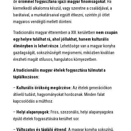
de
örömmel fogyasztana igazi magyar finomságokat
. Ha
kiemelkedő alkalomra készül, vagy szeretne a családjával, a
barátaival, a munkatársaival együtt étkezni, szintén jó ötlet
magyaros vendéglő mellett dönteni.
Tradicionális magyar étteremben a XIII. kerületben
nem csupán
egy helyre találhat rá, ahol jóllakhat, hanem kulturális
élményben is lehet része
. Lehetősége van a magyar konyha
gazdagságát, sokszínűségét megismerni, miközben kiválóan
érezheti magát stílusos, hangulatos környezetben.
A tradicionális magyar ételek fogyasztása túlmutat a
táplálkozáson:
–
Kulturális örökség megőrzése:
Az ételek generációkon
átívelő tudást, hagyományokat hordoznak. Minden falat
kapcsolódás a múlthoz.
–
Helyi alapanyagok:
Friss, szezonális, helyi alapanyagokra
épülő ételek fogyasztására kerülhet sor.
–
Változatos és tápláló étrend:
A magyar konyha sokszínű,