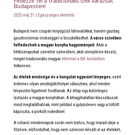
Fedezze fel a tradicionális ízek varázsát
Budapesten!
2025 máj 21.
|
Egészséges életmód
Budapest nem csupán lenyűgöző látnivalókkal, hanem gazdag
gasztronómiai örökséggel is büszkélkedhet.
A város szívében
felfedezheti a magyar konyha hagyományait
. Akár a
hétköznapokat szeretné színesíteni, akár ünneplésre készül,
megéri tradicionális magyar
éttermet a XIII. kerületben
felkeresni.
Az ételek minősége és a hangulat egyaránt lényeges
, ezért
érdemes olyan vendéglátóhelyet választani, ahol minden
tényezőre figyelmet fordítanak. Az étlap egy különleges
ízutazás a magyar konyhában. A kihagyhatatlan klasszikusok
mind megtalálhatóak, mint például a gulyásleves vagy a töltött
káposzta, a pörkölt nokedlivel.
A rohanó mindennapok során nem biztos, hogy marad ideje a
főzésre, előfordulhat, hogy nem szívesen készíti el az ételeket,