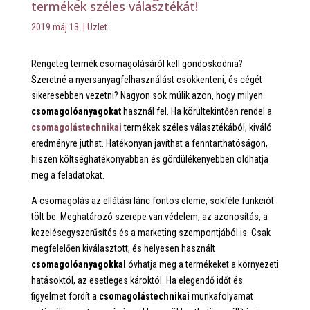
termékek széles választékát!
2019 máj 13.
|
Üzlet
Rengeteg termék csomagolásáról kell gondoskodnia?
Szeretné a nyersanyagfelhasználást csökkenteni, és cégét
sikeresebben vezetni? Nagyon sok múlik azon, hogy milyen
csomagolóanyagokat
használ fel. Ha körültekintően rendel a
csomagolástechnikai
termékek széles választékából, kiváló
eredményre juthat. Hatékonyan javíthat a fenntarthatóságon,
hiszen költséghatékonyabban és gördülékenyebben oldhatja
meg a feladatokat.
A csomagolás az ellátási lánc fontos eleme, sokféle funkciót
tölt be. Meghatározó szerepe van védelem, az azonosítás, a
kezelésegyszerűsítés és a marketing szempontjából is. Csak
megfelelően kiválasztott, és helyesen használt
csomagolóanyagokkal
óvhatja meg a termékeket a környezeti
hatásoktól, az esetleges károktól. Ha elegendő időt és
figyelmet fordít a
csomagolástechnikai
munkafolyamat