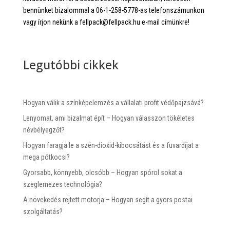
bennünket bizalommal a 06-1-258-5778-as telefonszámunkon
vagy írjon nekünk a fellpack@fellpack.hu e-mail címünkre!
Legutóbbi cikkek
Hogyan válik a színképelemzés a vállalati profit védőpajzsává?
Lenyomat, ami bizalmat épít – Hogyan válasszon tökéletes
névbélyegzőt?
Hogyan faragja le a szén-dioxid-kibocsátást és a fuvardíjat a
mega pótkocsi?
Gyorsabb, könnyebb, olcsóbb – Hogyan spórol sokat a
szeglemezes technológia?
A növekedés rejtett motorja – Hogyan segít a gyors postai
szolgáltatás?