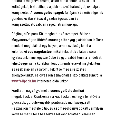
optimális megtervezésére, akkor csökkentheti a szállítási
költségeket, biztosíthatja a jobb használhatóságot, óvhatja a
környezetet. A
csomagolóanyagok
fajtájának és erősségének
gondos kiválasztásával gazdaságosabban és
környezettudatosabban végezheti a munkáját.
Cégünk, a Fellpack Kft. meghatározó szerepet tölt be a
Magyarországon történő
csomagolóanyag
gyártásban. Nálunk
mindent megtalálhat egy helyen, amire szükség lehet a
különböző
csomagolástechnikai
feladatok ellátása során.
Igyekszünk minél egyszerűbbé és gyorsabbá tenni a rendelést,
lehetősége van a korábban leadott rendeléseket megtekinteni,
és ezek alapján vásárolni. Tekintse meg a részletes
árjegyzékünket, és olvasson színvonalas szolgáltatásunkról a
www.fellpack.hu
internetes oldalunkon!
Fordítson nagy figyelmet a
csomagolástechnikai
megoldásokra! Csökkentse a kiadásokat, és tegye lehetővé a
gyorsabb, gördülékenyebb, pontosabb munkavégzést!
Használjon megfelelő típusú
csomagolóanyagokat
! Bármilyen
kérdése merül fel a beszerzéssel kapcsolatban, keressen