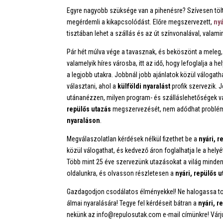
Egyre nagyobb szüksége van a pihenésre? Szívesen tölte
megérdemli a kikapcsolódást. Előre megszervezett,
nyá
tisztában lehet a szállás és az út színvonalával, valami
Pár hét múlva vége a tavasznak, és beköszönt a meleg, n
valamelyik híres városba, itt az idő, hogy lefoglalja a he
a legjobb utakra. Jobbnál jobb ajánlatok közül válogat
választani, ahol a
külföldi nyaralást
profik szervezik. 
utánanézzen, milyen program- és szálláslehetőségek va
repülős utazás
megszervezését, nem adódhat problémá
nyaraláson
.
Megválaszolatlan kérdések nélkül fizethet be a
nyári, 
közül válogathat, és kedvező áron foglalhatja le a hely
Több mint 25 éve szervezünk utazásokat a világ minden
oldalunkra, és olvasson részletesen a
nyári, repülős 
Gazdagodjon csodálatos élményekkel! Ne halogassa tová
álmai nyaralására! Tegye fel kérdéseit bátran a
nyári, r
nekünk az info@repulosutak.com e-mail címünkre! Várju