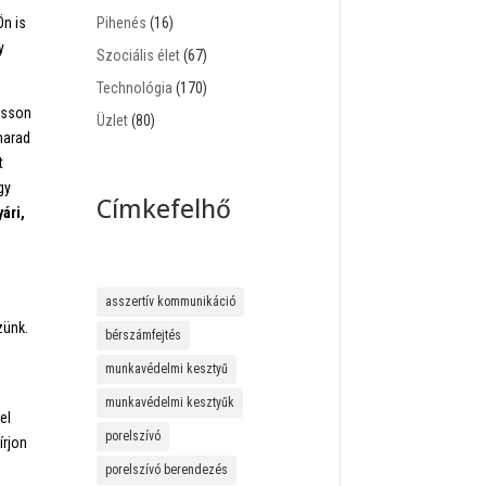
Ön is
Pihenés
(16)
y
Szociális élet
(67)
Technológia
(170)
gasson
Üzlet
(80)
marad
t
gy
Címkefelhő
yári,
asszertív kommunikáció
zünk.
bérszámfejtés
s
munkavédelmi kesztyű
munkavédelmi kesztyűk
el
porelszívó
írjon
porelszívó berendezés