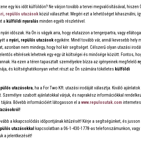
ne egy kis időt külföldön? Ne várjon tovább a tervei megvalósításával, hiszen 
ri, repülős utazások
közül választhat. Megéri ezt a lehetőséget kihasználni, íg
nt a
külföldi nyaralás
minden egyéb részletével.
yári időszak. Ha Ön is vágyik arra, hogy elutazzon a tengerpartra, vagy elláto
lyét a
nyári, repülős utazások
egyikére. Minél tovább vár, annál kevesebb hely 
hat, azonban nem mindegy, hogy hol kér segítséget. Célszerű olyan utazási irodá
Jelentős eltérések lehetnek egy-egy út költségei és minősége között. Fontos, ho
nnak. Ha ezen a téren tapasztalt személyekre bízza az igényeinek megfelelő
n
ja, és költséghatékonyan vehet részt az Ön számára tökéletes
külföldi
repülős utazásokra
, ha a For Two Kft. utazási irodáját választja. Kiváló ajánlatok
ét. Személyre szabott ajánlatokkal várjuk, és naprakész információkkal rendelke
 tájára. Bővebb információért látogasson el a
www.repulosutak.com
internete
utazásokról
!
bb a kikapcsolódás időpontjának kitűzését! Kérje a segítségünket, és jusson 
epülős utazásokkal
kapcsolatban a 06-1-430-1778-as telefonszámunkon, vagy 
k a jelentkezését!