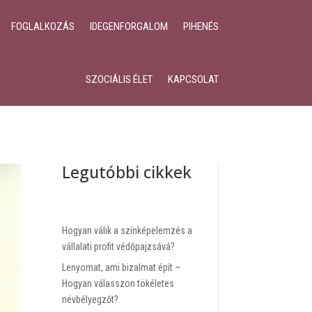
FOGLALKOZÁS
IDEGENFORGALOM
PIHENÉS
SZOCIÁLIS ÉLET
KAPCSOLAT
Legutóbbi cikkek
Hogyan válik a színképelemzés a
vállalati profit védőpajzsává?
Lenyomat, ami bizalmat épít –
Hogyan válasszon tökéletes
névbélyegzőt?