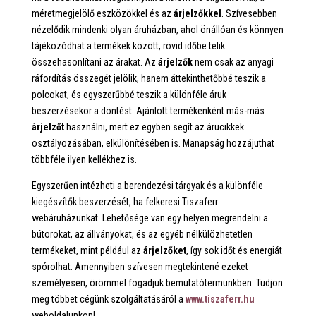
méretmegjelölő eszközökkel és az
árjelzőkkel
. Szívesebben
nézelődik mindenki olyan áruházban, ahol önállóan és könnyen
tájékozódhat a termékek között, rövid időbe telik
összehasonlítani az árakat. Az
árjelzők
nem csak az anyagi
ráfordítás összegét jelölik, hanem áttekinthetőbbé teszik a
polcokat, és egyszerűbbé teszik a különféle áruk
beszerzésekor a döntést. Ajánlott termékenként más-más
árjelzőt
használni, mert ez egyben segít az árucikkek
osztályozásában, elkülönítésében is. Manapság hozzájuthat
többféle ilyen kellékhez is.
Egyszerűen intézheti a berendezési tárgyak és a különféle
kiegészítők beszerzését, ha felkeresi Tiszaferr
webáruházunkat. Lehetősége van egy helyen megrendelni a
bútorokat, az állványokat, és az egyéb nélkülözhetetlen
termékeket, mint például az
árjelzőket
, így sok időt és energiát
spórolhat. Amennyiben szívesen megtekintené ezeket
személyesen, örömmel fogadjuk bemutatótermünkben. Tudjon
meg többet cégünk szolgáltatásáról a
www.tiszaferr.hu
weboldalunkon!