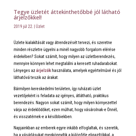
Tegye üzletét áttekinthetőbbé jól látható
árjelzőkkel!
2019 júl 22.
|
Üzlet
Üzlete kialakítását vagy átrendezését tervezi, és szeretne
minden részletre ügyelni a minél nagyobb forgalom elérése
érdekében? Sokat számít, hogy milyen az üzletberendezés,
mennyire könnyen lehet megtalálni a keresett ruhadarabokat.
Lényeges az
árjelzők
használata, amelyek egyértelművé és jól
láthatóvá teszik az árakat.
Bármilyen kereskedelmi területen, így ruházati üzlet
vezetőjeként is feladata az igényes, átlátható, praktikus
berendezés. Nagyon sokat számít, hogy milyen környezettel
várja az érdeklődőket, ezen múlhat, hogy vásárolnak-e Önnél,
és visszatérnek-e a későbbiekben.
Napjainkban az emberek egyre inkább elfoglaltak, és szeretik,
ha a vásárlásukat megkönnyítik a különféle eligazítókkal, a