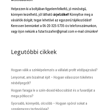
Helyezzen ki a boltjában figyelemfelkeltő, jó minőségű,
könnyen kezelhető, jól látható
árjelzőket
! Könnyítse meg a
vásárlók dolgát, tegye lehetővé az egyszerű tájékozódást!
Keressen bennünket a 06-20-325-5735-ös telefonszámunkon,
vagy írjon nekünk a futar.tiszaferr@gmail.com e-mail címünkre!
Legutóbbi cikkek
Hogyan válik a színképelemzés a vállalati profit védőpajzsává?
Lenyomat, ami bizalmat épít – Hogyan válasszon tökéletes
névbélyegzőt?
Hogyan faragja le a szén-dioxid-kibocsátást és a fuvardíjat a
mega pótkocsi?
Gyorsabb, könnyebb, olcsóbb – Hogyan spórol sokat a
szeglemezes technológia?