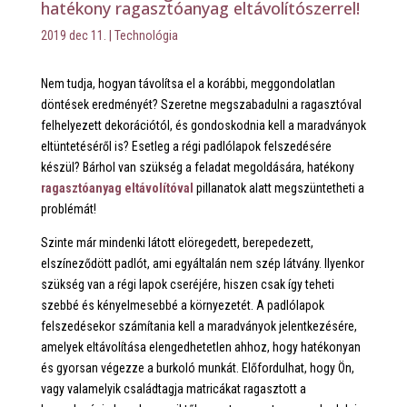
hatékony ragasztóanyag eltávolítószerrel!
2019 dec 11.
|
Technológia
Nem tudja, hogyan távolítsa el a korábbi, meggondolatlan
döntések eredményét? Szeretne megszabadulni a ragasztóval
felhelyezett dekorációtól, és gondoskodnia kell a maradványok
eltüntetéséről is? Esetleg a régi padlólapok felszedésére
készül? Bárhol van szükség a feladat megoldására, hatékony
ragasztóanyag eltávolítóval
pillanatok alatt megszüntetheti a
problémát!
Szinte már mindenki látott elöregedett, berepedezett,
elszíneződött padlót, ami egyáltalán nem szép látvány. Ilyenkor
szükség van a régi lapok cseréjére, hiszen csak így teheti
szebbé és kényelmesebbé a környezetét. A padlólapok
felszedésekor számítania kell a maradványok jelentkezésére,
amelyek eltávolítása elengedhetetlen ahhoz, hogy hatékonyan
és gyorsan végezze a burkoló munkát. Előfordulhat, hogy Ön,
vagy valamelyik családtagja matricákat ragasztott a