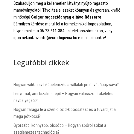
Szabaduljon meg a kellemetlen látványt nyújtó ragasztó
maradványoktól! Távolítsa el ezeket könnyen és gyorsan, kiváló
minőségű
Geiger ragasztóanyag eltávolítószerrel
!
Bármilyen kérdése merül fel a termékeinkkel kapcsolatban,
hívjon minket a 06-23-611-384-es telefonszámunkon, vagy
írjon nekünk az info@euro-higienia.hu e-mail címünkre!
Legutóbbi cikkek
Hogyan válik a színképelemzés a vállalati profit védőpajzsává?
Lenyomat, ami bizalmat épít – Hogyan válasszon tökéletes
névbélyegzőt?
Hogyan faragja le a szén-dioxid-kibocsátást és a fuvardíjat a
mega pótkocsi?
Gyorsabb, könnyebb, olcsóbb – Hogyan spórol sokat a
szeglemezes technológia?