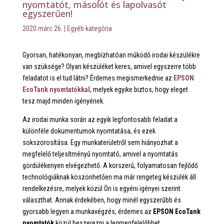
nyomtatót, másolót és lapolvasót
egyszerűen!
2020 márc 26.
|
Egyéb kategória
Gyorsan, hatékonyan, megbízhatóan működő irodai készülékre
van szüksége? Olyan készüléket keres, amivel egyszerre több
feladatot is el tud látni? Érdemes megismerkednie az
EPSON
EcoTank nyomtatókkal
, melyek egyike biztos, hogy eleget
tesz majd minden igényének.
Az irodai munka során az egyik legfontosabb feladat a
különféle dokumentumok nyomtatása, és ezek
sokszorosítása. Egy munkaterületről sem hiányozhat a
megfelelő teljesítményű nyomtató, amivel a nyomtatás
gördülékenyen elvégezhető. A korszerű, folyamatosan fejlődő
technológiáknak köszönhetően ma már rengeteg készülék áll
rendelkezésre, melyek közül Ön is egyéni igényei szerint
választhat. Annak érdekében, hogy minél egyszerűbb és
gyorsabb legyen a munkavégzés, érdemes az
EPSON EcoTank
nyomtatók
közül beszerezni a legmegfelelőbbet.