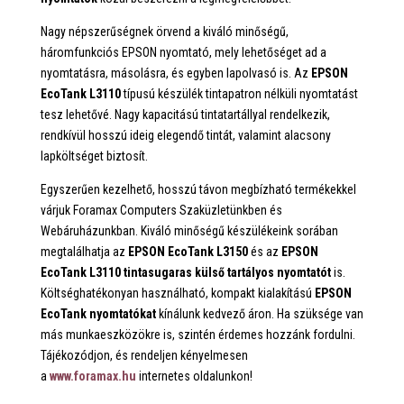
Nagy népszerűségnek örvend a kiváló minőségű,
háromfunkciós EPSON nyomtató, mely lehetőséget ad a
nyomtatásra, másolásra, és egyben lapolvasó is. Az
EPSON
EcoTank L3110
típusú készülék tintapatron nélküli nyomtatást
tesz lehetővé. Nagy kapacitású tintatartállyal rendelkezik,
rendkívül hosszú ideig elegendő tintát, valamint alacsony
lapköltséget biztosít.
Egyszerűen kezelhető, hosszú távon megbízható termékekkel
várjuk Foramax Computers Szaküzletünkben és
Webáruházunkban. Kiváló minőségű készülékeink sorában
megtalálhatja az
EPSON EcoTank L3150
és az
EPSON
EcoTank L3110 tintasugaras külső tartályos nyomtatót
is.
Költséghatékonyan használható, kompakt kialakítású
EPSON
EcoTank nyomtatókat
kínálunk kedvező áron. Ha szüksége van
más munkaeszközökre is, szintén érdemes hozzánk fordulni.
Tájékozódjon, és rendeljen kényelmesen
a
www.foramax.hu
internetes oldalunkon!