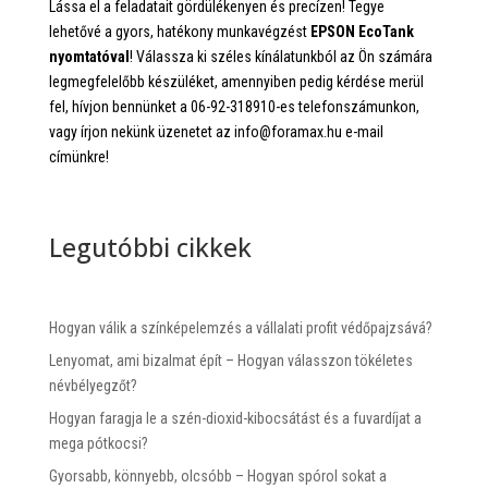
Lássa el a feladatait gördülékenyen és precízen! Tegye
lehetővé a gyors, hatékony munkavégzést
EPSON EcoTank
nyomtatóval
! Válassza ki széles kínálatunkból az Ön számára
legmegfelelőbb készüléket, amennyiben pedig kérdése merül
fel, hívjon bennünket a 06-92-318910-es telefonszámunkon,
vagy írjon nekünk üzenetet az info@foramax.hu e-mail
címünkre!
Legutóbbi cikkek
Hogyan válik a színképelemzés a vállalati profit védőpajzsává?
Lenyomat, ami bizalmat épít – Hogyan válasszon tökéletes
névbélyegzőt?
Hogyan faragja le a szén-dioxid-kibocsátást és a fuvardíjat a
mega pótkocsi?
Gyorsabb, könnyebb, olcsóbb – Hogyan spórol sokat a