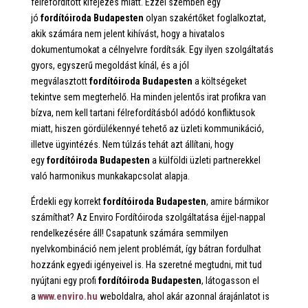
félrefordított kifejezés miatt. Ezzel szemben egy
jó
fordítóiroda Budapesten
olyan szakértőket foglalkoztat,
akik számára nem jelent kihívást, hogy a hivatalos
dokumentumokat a célnyelvre fordítsák. Egy ilyen szolgáltatás
gyors, egyszerű megoldást kínál, és a jól
megválasztott
fordítóiroda Budapesten
a költségeket
tekintve sem megterhelő. Ha minden jelentős irat profikra van
bízva, nem kell tartani félrefordításból adódó konfliktusok
miatt, hiszen gördülékennyé tehető az üzleti kommunikáció,
illetve ügyintézés. Nem túlzás tehát azt állítani, hogy
egy
fordítóiroda Budapesten
a külföldi üzleti partnerekkel
való harmonikus munkakapcsolat alapja.
Érdekli egy korrekt
fordítóiroda Budapesten
, amire bármikor
számíthat? Az Enviro Fordítóiroda szolgáltatása éjjel-nappal
rendelkezésére áll! Csapatunk számára semmilyen
nyelvkombináció nem jelent problémát, így bátran fordulhat
hozzánk egyedi igényeivel is. Ha szeretné megtudni, mit tud
nyújtani egy profi
fordítóiroda Budapesten
, látogasson el
a
www.enviro.hu
weboldalra, ahol akár azonnal árajánlatot is