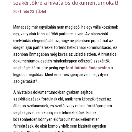
szakértőkre a hivatalos dokumentumokat!
2021 febr 23.
|
Üzlet
Manapság már egyáltalán nem meglepő, ha egy vállalkozásnak
egy, vagy akár több külföldi partnere is van. Az alapszintű
nyelvtudás elegendő ahhoz, hogy ne jelentsen problémát az
idegen ajkú partnerekkel történő hétköznapi kommunikáció, ez
azonban önmagában még kevés az üzleti életben. A hivatalos
dokumentumok esetén mindenképpen célszerű szakértők
segítségét kérni, erre pedig egy
fordítóiroda Budapesten
a
legjobb megoldás. Miért érdemes igénybe venni egy ilyen
szolgáltatást?
A hivatalos dokumentumokban gyakran sajátos
szakkifejezések fordulnak elő, amik nem képezik részét az
átlagos szókincsnek, és szótár vagy online fordítóprogram
segítségével sem könnyen értelmezhetőek. Ennek
köszönhetően könnyen előfordulhatnak kellemetlen
félreértések, de akár komoly viták sem kizártak egyetlen