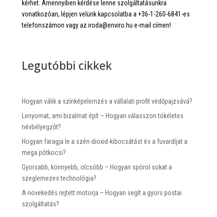
kérhet. Amennyiben kérdése lenne szolgáltatásunkra
vonatkozóan, lépjen velünk kapcsolatba a +36-1-260-6841-es
telefonszámon vagy az iroda@enviro.hu e-mail címen!
Legutóbbi cikkek
Hogyan válik a színképelemzés a vállalati profit védőpajzsává?
Lenyomat, ami bizalmat épít – Hogyan válasszon tökéletes
névbélyegzőt?
Hogyan faragja le a szén-dioxid-kibocsátást és a fuvardíjat a
mega pótkocsi?
Gyorsabb, könnyebb, olcsóbb – Hogyan spórol sokat a
szeglemezes technológia?
A növekedés rejtett motorja – Hogyan segít a gyors postai
szolgáltatás?