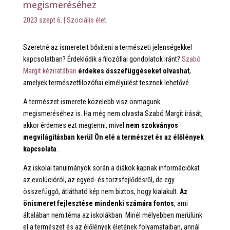
megismeréséhez
2023 szept 6.
|
Szociális élet
Szeretné az ismereteit bővíteni a természeti jelenségekkel
kapcsolatban? Érdeklődik a filozófiai gondolatok iránt?
Szabó
Margit kéziratában
érdekes összefüggéseket olvashat
,
amelyek természetfilozófiai elmélyülést tesznek lehetővé.
A természet ismerete közelebb visz önmagunk
megismeréséhez is. Ha még nem olvasta Szabó Margit írását,
akkor érdemes ezt megtenni, mivel
nem szokványos
megvilágításban kerül Ön elé a természet és az élőlények
kapcsolata
.
Az iskolai tanulmányok során a diákok kapnak információkat
az evolúcióról, az egyed- és törzsfejlődésről, de egy
összefüggő, átlátható kép nem biztos, hogy kialakult.
Az
önismeret fejlesztése mindenki számára fontos
, ami
általában nem téma az iskolákban. Minél mélyebben merülünk
el a természet és az élőlények életének folyamataiban, annál