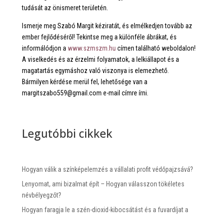
tudását az önismeret területén.
Ismerje meg Szabó Margit kéziratát, és elmélkedjen tovább az
ember fejlődéséről! Tekintse meg a különféle ábrákat, és
informálódjon a
www.szmszm.hu
címen található weboldalon!
A viselkedés és az érzelmi folyamatok, a lelkiállapot és a
magatartás egymáshoz való viszonya is elemezhető.
Bármilyen kérdése merül fel, lehetősége van a
margitszabo559@gmail.com e-mail címre írni.
Legutóbbi cikkek
Hogyan válik a színképelemzés a vállalati profit védőpajzsává?
Lenyomat, ami bizalmat épít – Hogyan válasszon tökéletes
névbélyegzőt?
Hogyan faragja le a szén-dioxid-kibocsátást és a fuvardíjat a