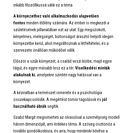
inkább filozófikussá válik ez a téma.
A környezethez való alkalmazkodás alapvetően
fontos
minden élőlény számára. Az ember is megkezdi a
születésének pillanatában ezt az utat. Egy megszokott,
kényelmes, melegséget, biztonságot árasztó helyről idegen
környezetbe kerül, ahol megváltoznak a létfeltételei, és a
szervezete önállóan működővé válik.
Először a szűk környezet, a család veszi körbe, majd egyre
tágul, és egyre másabb lesz ez a tér.
Viselkedési minták
alakulnak ki
, amelyekre szintén nagy hatással van a
környezet.
A kéziratban a természet ismerete és a pszichológia
összekapcsolódik. A megértést tömör tagolások és
jól
használható ábrák
segítik.
Szabó Margit megismerteti az olvasóival a személyiség modell
három dimenzióját, ami érdekes téma. A szöveg ösztönöz a
további gondolkodásra, és arra, hogy mindenki bővítse a