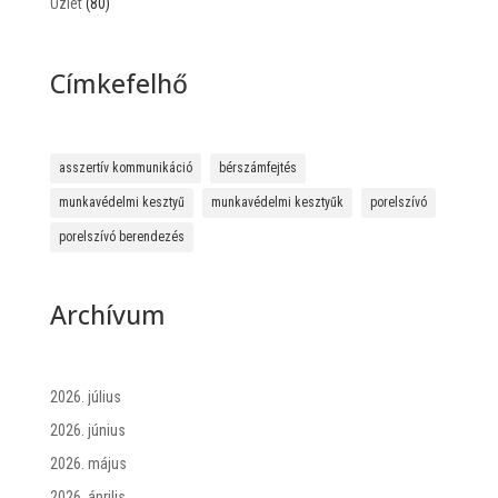
Üzlet
(80)
Címkefelhő
asszertív kommunikáció
bérszámfejtés
munkavédelmi kesztyű
munkavédelmi kesztyűk
porelszívó
porelszívó berendezés
Archívum
2026. július
2026. június
2026. május
2026. április